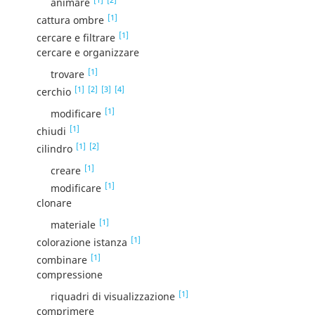
animare
[1]
cattura ombre
[1]
cercare e filtrare
cercare e organizzare
[1]
trovare
[1]
[2]
[3]
[4]
cerchio
[1]
modificare
[1]
chiudi
[1]
[2]
cilindro
[1]
creare
[1]
modificare
clonare
[1]
materiale
[1]
colorazione istanza
[1]
combinare
compressione
[1]
riquadri di visualizzazione
comprimere