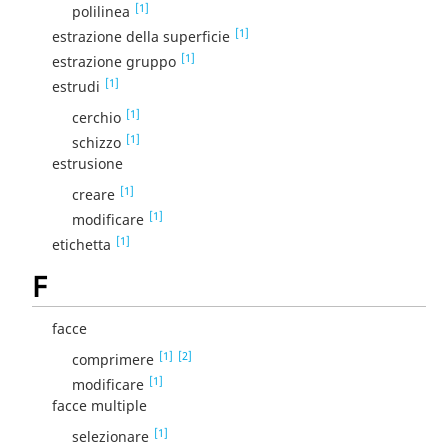
[1]
polilinea
[1]
estrazione della superficie
[1]
estrazione gruppo
[1]
estrudi
[1]
cerchio
[1]
schizzo
estrusione
[1]
creare
[1]
modificare
[1]
etichetta
F
facce
[1]
[2]
comprimere
[1]
modificare
facce multiple
[1]
selezionare