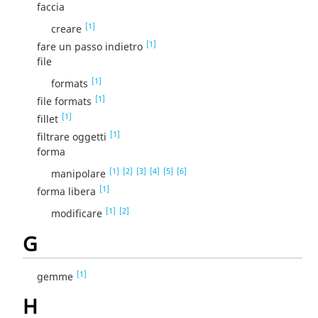
faccia
[1]
creare
[1]
fare un passo indietro
file
[1]
formats
[1]
file formats
[1]
fillet
[1]
filtrare oggetti
forma
[1]
[2]
[3]
[4]
[5]
[6]
manipolare
[1]
forma libera
[1]
[2]
modificare
G
[1]
gemme
H