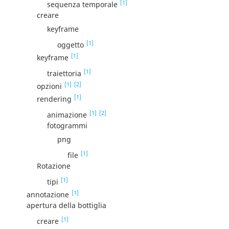
[1]
sequenza temporale
creare
keyframe
[1]
oggetto
[1]
keyframe
[1]
traiettoria
[1]
[2]
opzioni
[1]
rendering
[1]
[2]
animazione
fotogrammi
png
[1]
file
Rotazione
[1]
tipi
[1]
annotazione
apertura della bottiglia
[1]
creare