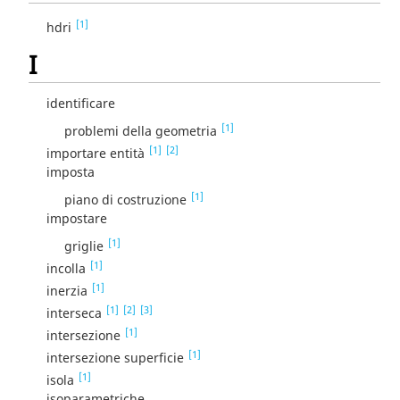
[1]
hdri
I
identificare
[1]
problemi della geometria
[1]
[2]
importare entità
imposta
[1]
piano di costruzione
impostare
[1]
griglie
[1]
incolla
[1]
inerzia
[1]
[2]
[3]
interseca
[1]
intersezione
[1]
intersezione superficie
[1]
isola
isoparametriche