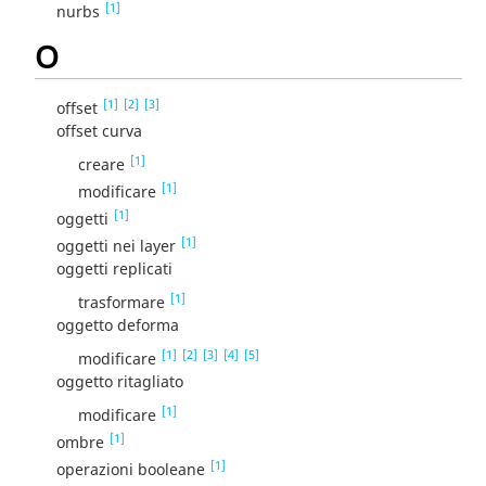
[1]
nurbs
O
[1]
[2]
[3]
offset
offset curva
[1]
creare
[1]
modificare
[1]
oggetti
[1]
oggetti nei layer
oggetti replicati
[1]
trasformare
oggetto deforma
[1]
[2]
[3]
[4]
[5]
modificare
oggetto ritagliato
[1]
modificare
[1]
ombre
[1]
operazioni booleane