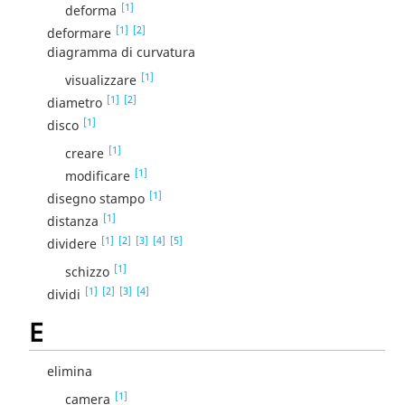
[1]
deforma
[1]
[2]
deformare
diagramma di curvatura
[1]
visualizzare
[1]
[2]
diametro
[1]
disco
[1]
creare
[1]
modificare
[1]
disegno stampo
[1]
distanza
[1]
[2]
[3]
[4]
[5]
dividere
[1]
schizzo
[1]
[2]
[3]
[4]
dividi
E
elimina
[1]
camera