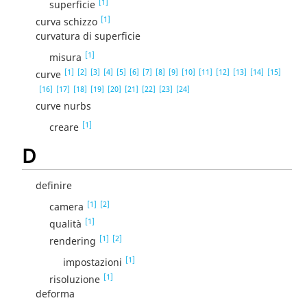
[1]
superficie
[1]
curva schizzo
curvatura di superficie
[1]
misura
[1]
[2]
[3]
[4]
[5]
[6]
[7]
[8]
[9]
[10]
[11]
[12]
[13]
[14]
[15]
curve
[16]
[17]
[18]
[19]
[20]
[21]
[22]
[23]
[24]
curve nurbs
[1]
creare
D
definire
[1]
[2]
camera
[1]
qualità
[1]
[2]
rendering
[1]
impostazioni
[1]
risoluzione
deforma