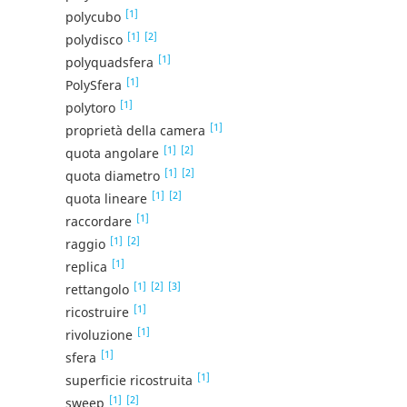
[1]
polycubo
[1]
[2]
polydisco
[1]
polyquadsfera
[1]
PolySfera
[1]
polytoro
[1]
proprietà della camera
[1]
[2]
quota angolare
[1]
[2]
quota diametro
[1]
[2]
quota lineare
[1]
raccordare
[1]
[2]
raggio
[1]
replica
[1]
[2]
[3]
rettangolo
[1]
ricostruire
[1]
rivoluzione
[1]
sfera
[1]
superficie ricostruita
[1]
[2]
sweep