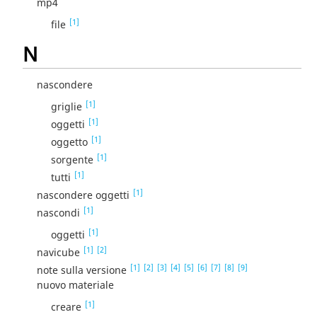
mp4
[1]
file
N
nascondere
[1]
griglie
[1]
oggetti
[1]
oggetto
[1]
sorgente
[1]
tutti
[1]
nascondere oggetti
[1]
nascondi
[1]
oggetti
[1]
[2]
navicube
[1]
[2]
[3]
[4]
[5]
[6]
[7]
[8]
[9]
note sulla versione
nuovo materiale
[1]
creare