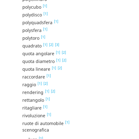
[1]
polycubo
[1]
polydisco
[1]
polyquadsfera
[1]
polysfera
[1]
polytoro
[1]
[2]
[3]
quadrato
[1]
[2]
quota angolare
[1]
[2]
quota diametro
[1]
[2]
quota lineare
[1]
raccordare
[1]
[2]
raggio
[1]
[2]
rendering
[1]
rettangolo
[1]
ritagliare
[1]
rivoluzione
[1]
ruote di automobile
scenografica
[1]