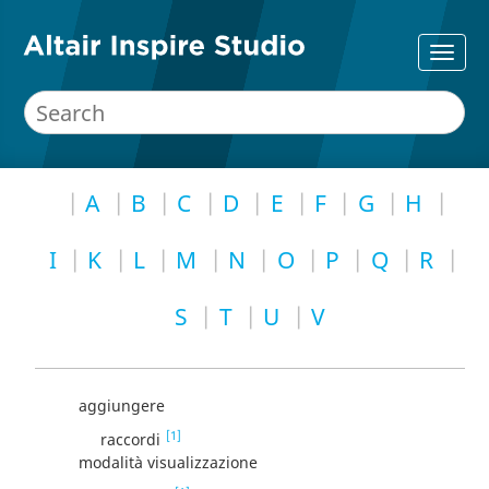
A
B
C
D
E
F
G
H
I
K
L
M
N
O
P
Q
R
S
T
U
V
aggiungere
[1]
raccordi
modalità visualizzazione