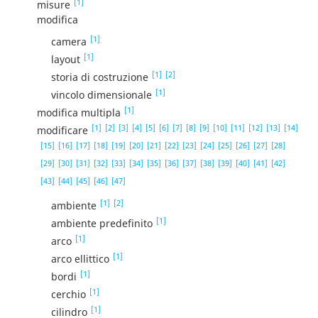
[1]
misure
modifica
[1]
camera
[1]
layout
[1]
[2]
storia di costruzione
[1]
vincolo dimensionale
[1]
modifica multipla
[1]
[2]
[3]
[4]
[5]
[6]
[7]
[8]
[9]
[10]
[11]
[12]
[13]
[14]
modificare
[15]
[16]
[17]
[18]
[19]
[20]
[21]
[22]
[23]
[24]
[25]
[26]
[27]
[28]
[29]
[30]
[31]
[32]
[33]
[34]
[35]
[36]
[37]
[38]
[39]
[40]
[41]
[42]
[43]
[44]
[45]
[46]
[47]
[1]
[2]
ambiente
[1]
ambiente predefinito
[1]
arco
[1]
arco ellittico
[1]
bordi
[1]
cerchio
[1]
cilindro