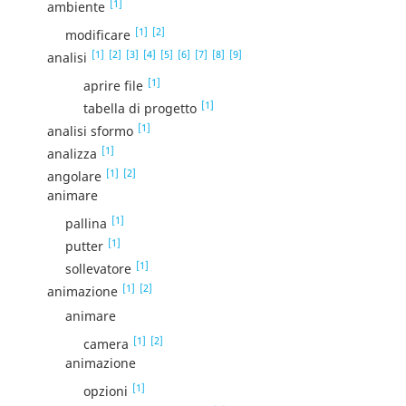
[1]
ambiente
[1]
[2]
modificare
[1]
[2]
[3]
[4]
[5]
[6]
[7]
[8]
[9]
analisi
[1]
aprire file
[1]
tabella di progetto
[1]
analisi sformo
[1]
analizza
[1]
[2]
angolare
animare
[1]
pallina
[1]
putter
[1]
sollevatore
[1]
[2]
animazione
animare
[1]
[2]
camera
animazione
[1]
opzioni