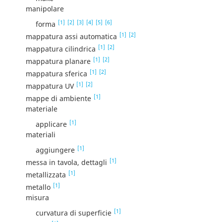
manipolare
[1]
[2]
[3]
[4]
[5]
[6]
forma
[1]
[2]
mappatura assi automatica
[1]
[2]
mappatura cilindrica
[1]
[2]
mappatura planare
[1]
[2]
mappatura sferica
[1]
[2]
mappatura UV
[1]
mappe di ambiente
materiale
[1]
applicare
materiali
[1]
aggiungere
[1]
messa in tavola, dettagli
[1]
metallizzata
[1]
metallo
misura
[1]
curvatura di superficie