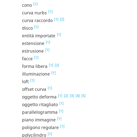
[1]
cono
[1]
curva nurbs
[1]
[2]
curva raccordo
[1]
disco
[1]
entità importate
[1]
estensione
[1]
estrusione
[1]
facce
[1]
[2]
forma libera
[1]
illuminazione
[1]
loft
[1]
offset curva
[1]
[2]
[3]
[4]
[5]
oggetto deforma
[1]
oggetto ritagliato
[1]
parallelogramma
[1]
piano immagine
[1]
poligono regolare
[1]
polycilindro