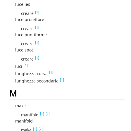
luce ies
[1]
creare
luce proiettore
[1]
creare
luce puntiforme
[1]
creare
luce spot
[1]
creare
[1]
luci
[1]
lunghezza curva
[1]
lunghezza secondaria
M
make
[1]
[2]
manifold
manifold
[1]
[2]
make