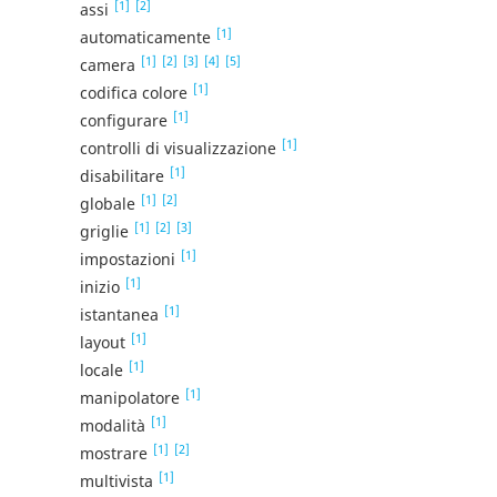
[1]
[2]
assi
[1]
automaticamente
[1]
[2]
[3]
[4]
[5]
camera
[1]
codifica colore
[1]
configurare
[1]
controlli di visualizzazione
[1]
disabilitare
[1]
[2]
globale
[1]
[2]
[3]
griglie
[1]
impostazioni
[1]
inizio
[1]
istantanea
[1]
layout
[1]
locale
[1]
manipolatore
[1]
modalità
[1]
[2]
mostrare
[1]
multivista