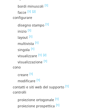
[1]
bordi minuscoli
[1]
[2]
facce
configurare
[1]
disegno stampo
[1]
inizio
[1]
layout
[1]
multivista
[1]
singola
[1]
[2]
visualizzare
[1]
visualizzazione
cono
[1]
creare
[1]
modificare
[1]
contatti e siti web del supporto
controlli
[1]
proiezione ortogonale
[1]
proiezione prospettica