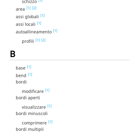
[1]
schizzo
[1]
[2]
area
[1]
assi globali
[1]
assi locali
[1]
autoallineamento
[1]
[2]
profili
B
[1]
base
[1]
bend
bordi
[1]
modificare
bordi aperti
[1]
visualizzare
bordi minuscoli
[1]
comprimere
bordi multipli