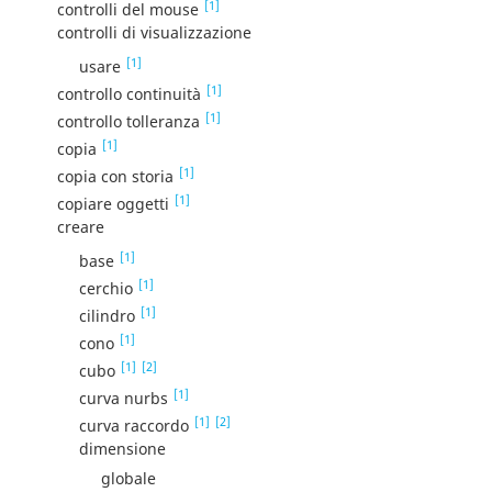
[1]
controlli del mouse
controlli di visualizzazione
[1]
usare
[1]
controllo continuità
[1]
controllo tolleranza
[1]
copia
[1]
copia con storia
[1]
copiare oggetti
creare
[1]
base
[1]
cerchio
[1]
cilindro
[1]
cono
[1]
[2]
cubo
[1]
curva nurbs
[1]
[2]
curva raccordo
dimensione
globale