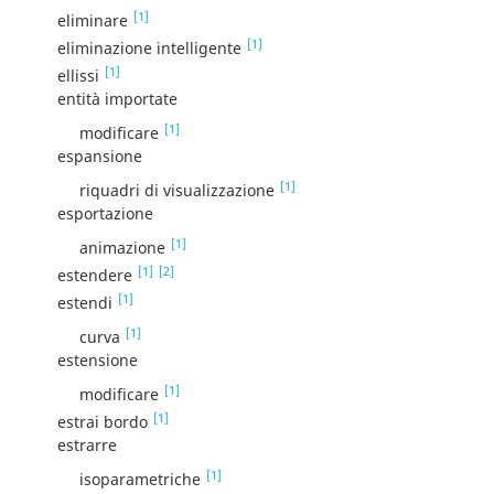
[1]
eliminare
[1]
eliminazione intelligente
[1]
ellissi
entità importate
[1]
modificare
espansione
[1]
riquadri di visualizzazione
esportazione
[1]
animazione
[1]
[2]
estendere
[1]
estendi
[1]
curva
estensione
[1]
modificare
[1]
estrai bordo
estrarre
[1]
isoparametriche