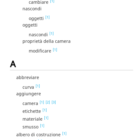
[1]
cambiare
nascondi
[1]
oggetti
oggetti
[1]
nascondi
proprietà della camera
[1]
modificare
A
abbreviare
[1]
curva
aggiungere
[1]
[2]
[3]
camera
[1]
etichette
[1]
materiale
[1]
smusso
[1]
albero di costruzione