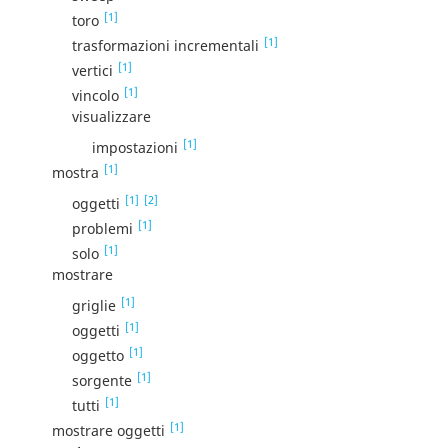
[1]
toro
[1]
trasformazioni incrementali
[1]
vertici
[1]
vincolo
visualizzare
[1]
impostazioni
[1]
mostra
[1]
[2]
oggetti
[1]
problemi
[1]
solo
mostrare
[1]
griglie
[1]
oggetti
[1]
oggetto
[1]
sorgente
[1]
tutti
[1]
mostrare oggetti