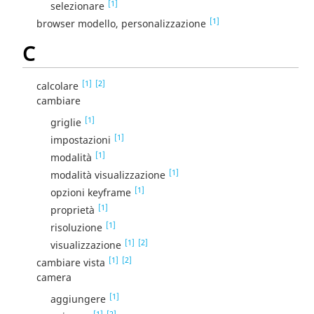
[1]
selezionare
[1]
browser modello, personalizzazione
C
[1]
[2]
calcolare
cambiare
[1]
griglie
[1]
impostazioni
[1]
modalità
[1]
modalità visualizzazione
[1]
opzioni keyframe
[1]
proprietà
[1]
risoluzione
[1]
[2]
visualizzazione
[1]
[2]
cambiare vista
camera
[1]
aggiungere
[1]
[2]