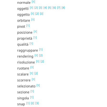
[1]
normale
[1]
[2]
[3]
[4]
[5]
[6]
[7]
[8]
oggetti
[1]
[2]
[3]
oggetto
[1]
orbitare
[1]
pivot
[1]
posizione
[1]
proprietà
[1]
qualità
[1]
raggruppare
[1]
[2]
rendering
[1]
[2]
risoluzione
[1]
ruotare
[1]
[2]
scalare
[1]
scorrere
[1]
selezionato
[1]
sezione
[1]
singola
[1]
[2]
[3]
snap