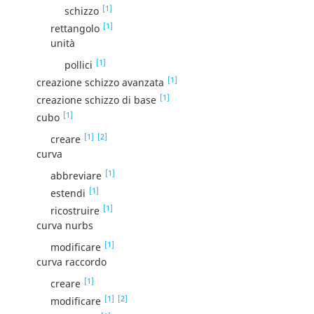
[1]
schizzo
[1]
rettangolo
unità
[1]
pollici
[1]
creazione schizzo avanzata
[1]
creazione schizzo di base
[1]
cubo
[1]
[2]
creare
curva
[1]
abbreviare
[1]
estendi
[1]
ricostruire
curva nurbs
[1]
modificare
curva raccordo
[1]
creare
[1]
[2]
modificare