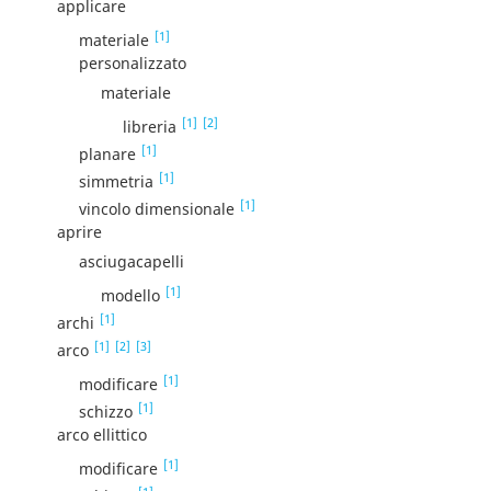
applicare
[1]
materiale
personalizzato
materiale
[1]
[2]
libreria
[1]
planare
[1]
simmetria
[1]
vincolo dimensionale
aprire
asciugacapelli
[1]
modello
[1]
archi
[1]
[2]
[3]
arco
[1]
modificare
[1]
schizzo
arco ellittico
[1]
modificare