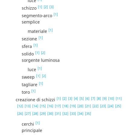
luce
[1]
[2]
[3]
schizzo
[1]
segmento-arco
semplice
[1]
materiale
[1]
sezione
[1]
sfera
[1]
[2]
solido
sorgente luminosa
[1]
luce
[1]
[2]
sweep
[1]
tagliare
[1]
toro
[1]
[2]
[3]
[4]
[5]
[6]
[7]
[8]
[9]
[10]
[11]
creazione di schizzi
[12]
[13]
[14]
[15]
[16]
[17]
[18]
[19]
[20]
[21]
[22]
[23]
[24]
[25]
[26]
[27]
[28]
[29]
[30]
[31]
[32]
[33]
[34]
[35]
[1]
cerchi
principale