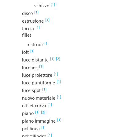
[1]
schizzo
[1]
disco
[1]
estrusione
[1]
faccia
fillet
[1]
estrudi
[1]
loft
[1]
[2]
luce distante
[1]
luce ies
[1]
luce proiettore
[1]
luce puntiforme
[1]
luce spot
[1]
nuovo materiale
[1]
offset curva
[1]
[2]
piano
[1]
piano immagine
[1]
polilinea
[1]
polycilindro