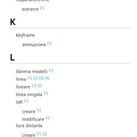
[1]
estrarre
K
keyframe
[1]
animazione
L
[1]
libreria modelli
[1]
[2]
[3]
[4]
linea
[1]
[2]
lineare
[1]
linea singola
[1]
loft
[1]
creare
[1]
modificare
luce distante
[1]
[2]
creare