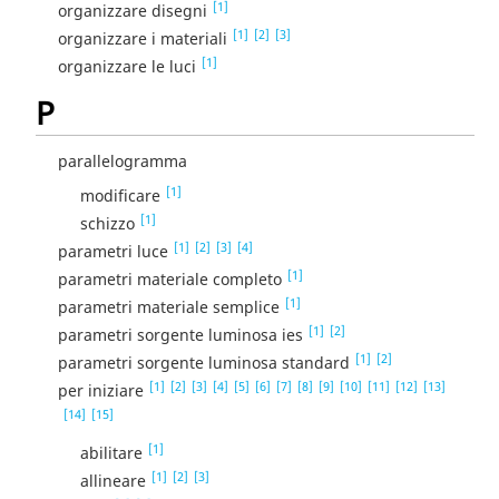
[1]
organizzare disegni
[1]
[2]
[3]
organizzare i materiali
[1]
organizzare le luci
P
parallelogramma
[1]
modificare
[1]
schizzo
[1]
[2]
[3]
[4]
parametri luce
[1]
parametri materiale completo
[1]
parametri materiale semplice
[1]
[2]
parametri sorgente luminosa ies
[1]
[2]
parametri sorgente luminosa standard
[1]
[2]
[3]
[4]
[5]
[6]
[7]
[8]
[9]
[10]
[11]
[12]
[13]
per iniziare
[14]
[15]
[1]
abilitare
[1]
[2]
[3]
allineare