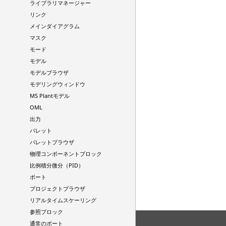
ライブラリマネージャー
リンク
メインダイアグラム
マスク
モード
モデル
モデルブラウザ
モデリングウィンドウ
MS Plantモデル
OML
出力
パレット
パレットブラウザ
物理コンポーネントブロック
比例積分微分（PID）
ポート
プロジェクトブラウザ
リアルタイムスケーリング
参照ブロック
通常のポート