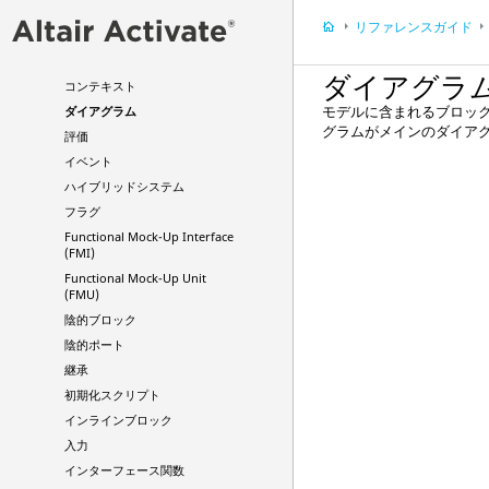
コンパイルされたスーパーブロ
リファレンスガイド
ック
コンパイラー
ダイアグラ
コンテキスト
モデルに含まれるブロッ
ダイアグラム
グラムがメインのダイア
評価
イベント
ハイブリッドシステム
フラグ
Functional Mock-Up Interface
(FMI)
Functional Mock-Up Unit
(FMU)
陰的ブロック
陰的ポート
継承
初期化スクリプト
インラインブロック
入力
インターフェース関数