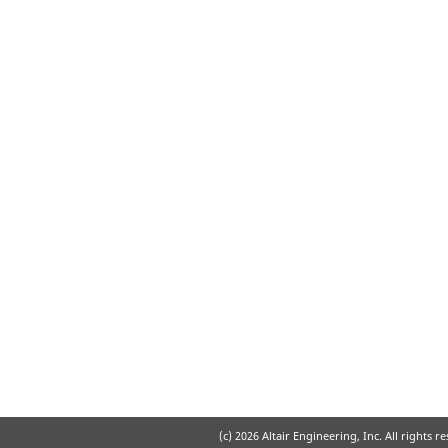
(c)
2026 Altair Engineering, Inc. All rights r