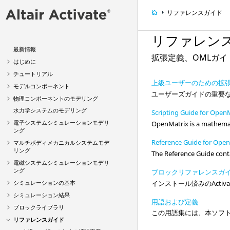
リファレンスガイド
リファレン
最新情報
拡張定義、OMLガ
はじめに
チュートリアル
上級ユーザーのための拡
モデルコンポーネント
ユーザーズガイドの重要な
物理コンポーネントのモデリング
水力学システムのモデリング
Scripting Guide for Ope
電子システムシミュレーションモデリ
OpenMatrix is a mathemat
ング
Reference Guide for Ope
マルチボディメカニカルシステムモデ
リング
The Reference Guide cont
電磁システムシミュレーションモデリ
ング
ブロックリファレンスガ
インストール済みの
Activ
シミュレーションの基本
シミュレーション結果
用語および定義
ブロックライブラリ
この用語集には、本ソフ
リファレンスガイド