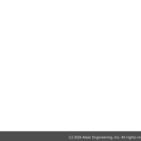
(c)
2026 Altair Engineering, Inc. All rights r