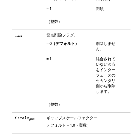
=
1
閉鎖
（整数）
節点削除フラグ。
I
del
=
0
（デフォルト）
削除しませ
ん。
=
1
結合されて
いない節点
をインター
フェースの
セカンダリ
側から削除
します。
（整数）
ギャップスケールファクター
Fscale
gap
デフォルト = 1.0（実数）