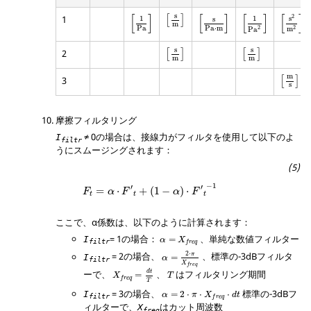
s
[
]
[
]
[
]
[
]
1
2
[
]
s
1
1
s
m
P
a
Pa
⋅
m
2
2
m
Pa
s
s
2
[
]
[
]
m
m
m
3
[
]
s
摩擦フィルタリング
≠
0
の場合は、接線力がフィルタを使用して以下のよ
I
filtr
うにスムージングされます：
F
t
=
α
⋅
F
′
t
+
(
1
−
α
)
⋅
F
′
t
−
1
−
1
′
′
=
⋅
+
(
1
−
)
⋅
F
α
F
α
F
t
t
t
ここで、
α
係数は、以下のように計算されます：
α
=
X
freq
=
1
の場合：
、単純な数値フィルター
I
=
α
X
filtr
freq
α
=
2
⋅
π
X
freq
2
⋅
=
2
の場合、
、標準の-3dBフィルタ
π
I
=
α
filtr
X
freq
X
freq
=
d
t
T
d
t
ーで、
、
はフィルタリング期間
=
X
T
freq
T
α
=
2
⋅
π
⋅
X
f
r
e
q
⋅
d
t
=
3
の場合、
標準の-3dBフ
I
=
2
⋅
⋅
⋅
α
π
X
d
t
filtr
f
r
e
q
ィルターで、
はカット周波数
X
freq