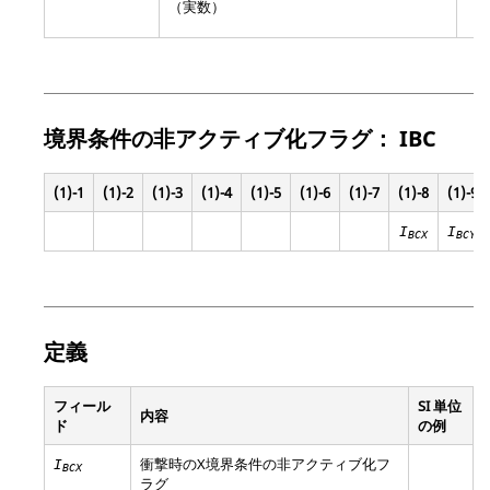
（実数）
境界条件の非アクティブ化フラグ： IBC
(1)-1
(1)-2
(1)-3
(1)-4
(1)-5
(1)-6
(1)-7
(1)-8
(1)-9
I
I
BCX
BCY
定義
フィール
SI 単位
内容
ド
の例
衝撃時のX境界条件の非アクティブ化フ
I
BCX
ラグ