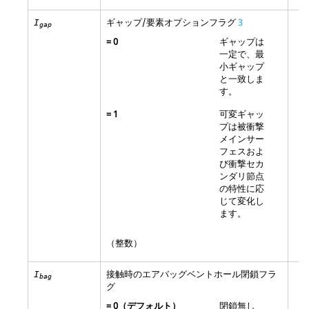
ギャップ/要素オプションフラグ
3
I
gap
=
0
ギャップは
一定で、最
小ギャップ
と一致しま
す。
=
1
可変ギャッ
プは被衝撃
メインサー
フェスおよ
び衝撃セカ
ンダリ節点
の特性に応
じて変化し
ます。
（整数）
接触時のエアバッグベントホール閉鎖フラ
I
bag
グ
=
0
（デフォルト）
閉鎖無し