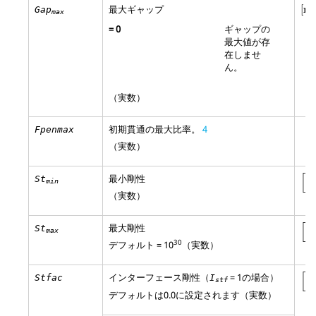
[
m
最大ギャップ
[
m
]
Gap
max
=
0
ギャップの
最大値が存
在しませ
ん。
（実数）
初期貫通の最大比率。
4
Fpenmax
（実数）
[
N
[
最小剛性
N
St
min
m
（実数）
[
N
[
最大剛性
N
St
max
m
30
デフォルト = 10
（実数）
[
N
[
インターフェース剛性（
=
1
の場合）
N
Stfac
I
stf
m
デフォルトは0.0に設定されます（実数）