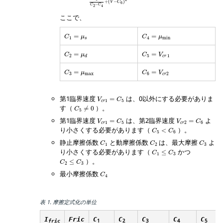
+
(
−
)
V
C
6
−
C
C
2
4
ここで、
C
1
=
μ
s
C
4
=
μ
min
=
=
C
μ
C
μ
1
4
min
s
C
2
=
μ
d
C
5
=
V
cr
1
=
=
C
μ
C
V
2
5
1
cr
d
C
3
=
μ
max
C
6
=
V
c
r
2
=
=
C
μ
C
V
3
max
6
2
c
r
V
c
r
1
=
C
5
第1臨界速度
は、
0
以外にする必要がありま
=
V
C
1
5
c
r
C
5
≠
0
す（
）。
≠
0
C
5
V
c
r
1
=
C
5
V
c
r
2
=
C
6
第1臨界速度
は、第2臨界速度
よ
=
=
V
C
V
C
1
5
2
6
c
r
c
r
C
5
<
C
6
り小さくする必要があります（
）。
<
C
C
5
6
C
1
C
2
C
3
静止摩擦係数
と動摩擦係数
は、最大摩擦
よ
C
C
C
1
2
3
C
1
≤
C
3
り小さくする必要があります（
かつ
≤
C
C
1
3
C
2
≤
C
3
）。
≤
C
C
2
3
C
4
最小摩擦係数
C
4
表 1.
摩擦定式化の単位
I
Fric
C
C
C
C
C
1
2
3
4
5
fric