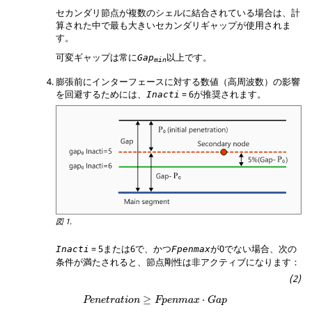
セカンダリ節点が複数のシェルに結合されている場合は、計
算された中で最も大きいセカンダリギャップが使用されま
す。
可変ギャップは常に
以上です。
Gap
min
膨張前にインターフェースに対する数値（高周波数）の影響
を回避するためには、
=
6
が推奨されます。
Inacti
図 1.
=
5
または
6
で、かつ
が0でない場合、次の
Inacti
Fpenmax
条件が満たされると、節点剛性は非アクティブになります：
Penetration
≥
Fpenmax
⋅
Gap
≥
⋅
Penetration
Fpenmax
Gap