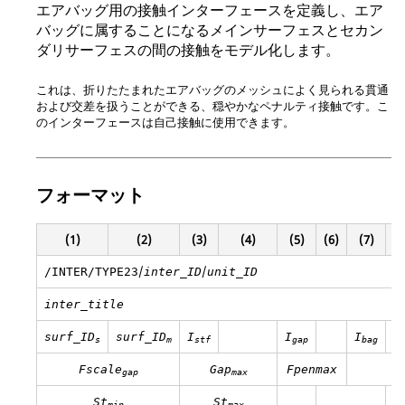
エアバッグ用の接触インターフェースを定義し、エア
バッグに属することになるメインサーフェスとセカン
ダリサーフェスの間の接触をモデル化します。
これは、折りたたまれたエアバッグのメッシュによく見られる貫通
および交差を扱うことができる、穏やかなペナルティ接触です。こ
のインターフェースは自己接触に使用できます。
フォーマット
(1)
(2)
(3)
(4)
(5)
(6)
(7)
(
/
/
/INTER/TYPE23
inter_ID
unit_ID
inter_title
surf_ID
surf_ID
I
I
I
I
s
m
stf
gap
bag
Fscale
Gap
Fpenmax
gap
max
St
St
min
max