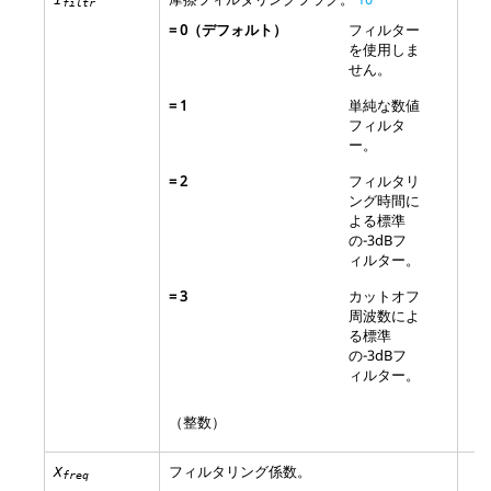
filtr
=
0
（デフォルト）
フィルター
を使用しま
せん。
=
1
単純な数値
フィルタ
ー。
=
2
フィルタリ
ング時間に
よる標準
の-3dBフ
ィルター。
=
3
カットオフ
周波数によ
る標準
の-3dBフ
ィルター。
（整数）
フィルタリング係数。
X
freq