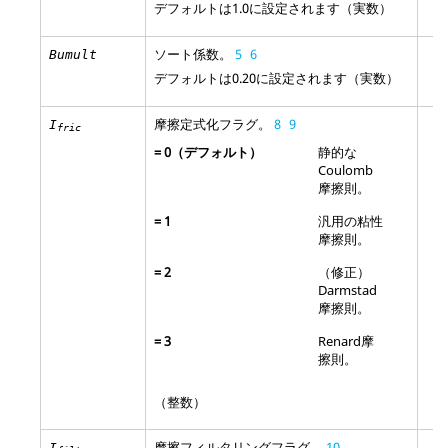
デフォルトは1.0に設定されます（実数）
ソート係数。
5
6
Bumult
デフォルトは0.20に設定されます（実数）
摩擦定式化フラグ。
8
9
I
fric
=
0
（デフォルト）
静的な
Coulomb
摩擦則。
=
1
汎用の粘性
摩擦則。
=
2
（修正）
Darmstad
摩擦則。
=
3
Renard摩
擦則。
（整数）
摩擦フィルタリングフラグ。
10
I