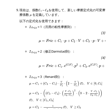
現在は、係数
～
を使用して、新しい摩擦定式化の可変摩
C
C
1
6
μ
擦係数
を定義しています。
μ
以下の定式化を使用できます：
=
1
（汎用の粘性摩擦則）：
I
fric
μ
=
Fric
+
C
1
⋅
p
+
C
2
⋅
V
+
C
3
⋅
p
⋅
V
+
C
4
⋅
p
2
+
C
5
⋅
V
=
+
⋅
+
⋅
+
⋅
⋅
+
μ
Fric
C
p
C
V
C
p
V
C
1
2
3
4
=
2
（修正Darmstad則）：
I
fric
μ
=
F
r
i
c
+
C
1
.
e
(
C
2
V
)
.
p
2
+
C
3
.
e
(
C
4
V
)
.
p
+
C
5
.
e
(
)
2
(
)
C
V
C
V
=
+
.
.
+
.
.
+
2
4
μ
F
r
i
c
C
e
p
C
e
p
C
1
3
=
3
（Renard則）：
I
fric
μ
=
C
1
+
(
C
3
−
C
1
)
⋅
V
C
5
⋅
(
2
−
V
C
5
)
V
∈
[
0
,
C
5
]
(
)
V
V
の、
=
+
(
−
)
⋅
⋅
2
−
∈
[
0
,
]
μ
C
C
C
V
C
1
3
1
5
C
C
5
5
μ
=
C
3
−
(
(
C
3
−
C
4
)
⋅
(
V
−
C
5
C
6
−
C
5
)
2
⋅
(
3
−
2
⋅
V
−
C
5
C
6
−
C
5
)
)
2
(
)
−
−
(
)
(
)
V
C
V
C
5
5
=
−
(
−
)
⋅
⋅
3
−
2
⋅
μ
C
C
C
3
3
4
−
−
C
C
C
C
6
5
6
5
V
∈
[
C
5
,
C
6
]
の、
∈
[
,
]
V
C
C
5
6
μ
=
C
2
−
1
1
C
2
−
C
4
+
(
V
−
C
6
)
2
V
≥
C
6
1
の、
=
−
≥
μ
C
V
C
2
6
1
2