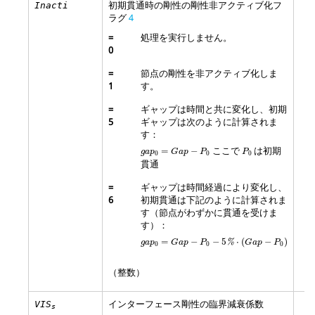
初期貫通時の剛性の剛性非アクティブ化フ
Inacti
ラグ
4
=
処理を実行しません。
0
=
節点の剛性を非アクティブ化しま
1
す。
=
ギャップは時間と共に変化し、初期
5
ギャップは次のように計算されま
す：
g
a
p
0
=
G
a
p
−
P
0
P
0
ここで
は初期
=
−
g
a
p
G
a
p
P
P
0
0
0
貫通
=
ギャップは時間経過により変化し、
6
初期貫通は下記のように計算されま
す（節点がわずかに貫通を受けま
す）：
g
a
p
0
=
G
a
p
−
P
0
−
5
%
⋅
(
G
a
p
−
P
0
)
=
−
−
5
⋅
(
−
)
g
a
p
G
a
p
P
%
G
a
p
P
0
0
0
（整数）
インターフェース剛性の臨界減衰係数
VIS
s