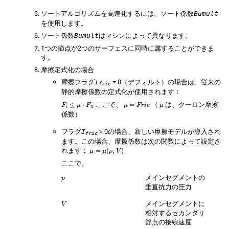
ソートアルゴリズムを高速化するには、ソート係数
Bumult
を使用します。
ソート係数
はマシンによって異なります。
Bumult
1つの節点が2つのサーフェスに同時に属することができま
す。
摩擦定式化の場合
摩擦フラグ
=
0
（デフォルト）の場合は、従来の
I
fric
静的摩擦係数の定式化が使用されます：
F
t
≤
μ
⋅
F
n
μ
=
Fric
μ
ここで、
（
は、クーロン摩擦
≤
⋅
=
F
μ
F
μ
Fric
μ
t
n
係数）
フラグ
>
0
の場合、新しい摩擦モデルが導入され
I
fric
ます。この場合、摩擦係数は次の関数によって設定さ
μ
=
μ
(
ρ
,
V
)
れます：
=
(
,
)
μ
μ
ρ
V
ここで、
p
メインセグメントの
p
垂直抗力の圧力
V
メインセグメントに
V
相対するセカンダリ
節点の接線速度