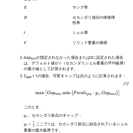
ヤング率
E
セカンダリ成分の体積弾
B
性率
シェル厚
t
ソリッド要素の体積
V
が指定されなかった場合または0に設定された場合
Gap
min
は、デフォルト値が
（セカンダリシェル要素の平均板厚）
t
の最小値として計算されます。
=
1
の場合、可変ギャップは次のように計算されます：
I
gap
max
[
G
a
p
min
,
min
(
F
s
c
a
l
e
g
a
p
⋅
g
s
,
G
a
p
max
)
]
max
,
min
⋅
,
[
(
)
]
G
a
p
F
s
c
a
l
e
g
G
a
p
min
max
g
a
p
s
このとき、
： セカンダリ節点のギャップ：
g
s
g
s
=
t
2
t
ここで
は、セカンダリ節点に結合されているシェル
=
g
t
s
2
要素の最大板厚です。