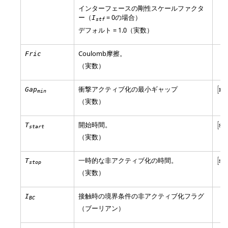
インターフェースの剛性スケールファクタ
ー（
=
0
の場合）
I
stf
デフォルト = 1.0（実数）
Coulomb摩擦。
Fric
（実数）
[
m
衝撃アクティブ化の最小ギャップ
[
m
]
Gap
min
（実数）
[
s
]
開始時間。
[
s
]
T
start
（実数）
[
s
]
一時的な非アクティブ化の時間。
[
s
]
T
stop
（実数）
接触時の境界条件の非アクティブ化フラグ
I
BC
（ブーリアン）