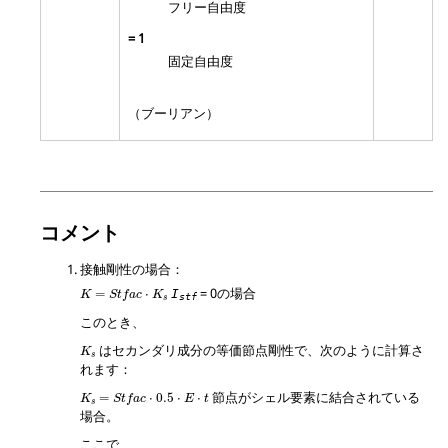
フリー自由度
=
1
固定自由度
（ブーリアン）
コメント
接触剛性の場合：
K
=
Stfac
⋅
K
s
=
0
の場合
=
⋅
I
K
Stfac
K
stf
s
このとき、
はセカンダリ成分の等価節点剛性で、次のように計算さ
K
s
れます：
K
s
=
Stfac
⋅
0.5
⋅
E
⋅
t
節点がシェル要素に結合されている
=
⋅
0.5
⋅
⋅
K
Stfac
E
t
s
場合。
ここで、