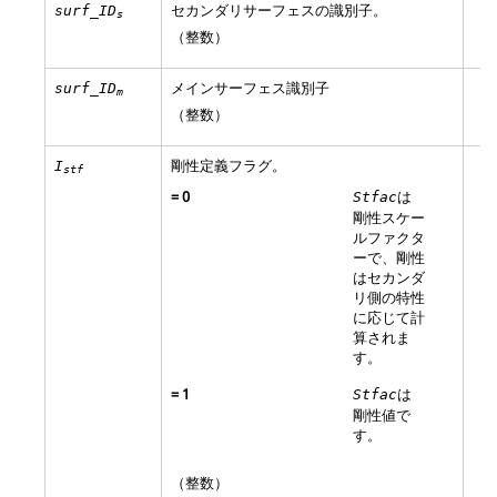
セカンダリサーフェスの識別子。
surf_ID
s
（整数）
メインサーフェス識別子
surf_ID
m
（整数）
剛性定義フラグ。
I
stf
=
0
は
Stfac
剛性スケー
ルファクタ
ーで、剛性
はセカンダ
リ側の特性
に応じて計
算されま
す。
=
1
は
Stfac
剛性値で
す。
（整数）