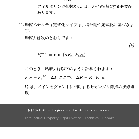
フィルタリング係数
は、
0
～
1
の値にする必要が
X
freq
あります。
摩擦ペナルティ定式化タイプは、増分剛性定式化に基づきま
す。
摩擦力は次のとおりです：
F
t
n
e
w
=
min
(
μ
F
n
,
F
a
d
h
)
=
min
(
,
)
n
e
w
F
μ
F
F
n
a
d
h
t
このとき、粘着力は以下のように計算されます：
F
a
d
h
=
F
t
o
l
d
+
Δ
F
t
Δ
F
t
=
K
⋅
V
t
⋅
d
t
ここで、
=
+
Δ
Δ
=
⋅
⋅
o
l
d
F
F
F
F
K
V
d
t
t
t
t
a
d
h
t
V
t
は、メインセグメントに相対するセカンダリ節点の接線速
V
t
度
(c) 2021. Altair Engineering Inc. All Rights Reserved.
Intellectual Property Rights Notice
|
Technical Support