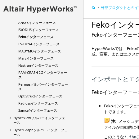
Abaqus
インターフェース
外部プロダクトとのインター
Actranインターフェース
AcuSolve
インターフェース
Feko
インタ
ANSYS
インターフェース
EXODUS
インターフェース
Feko
インターフェー
Feko
インターフェース
LS-DYNA
インターフェース
HyperWorks
では、
Feko
MADYMO
インターフェース
成、変更、またはエクス
Marc
インターフェース
Nastran
インターフェース
PAM-CRASH 2G
インターフェー
ス
インポートとエ
Permas
ソルバーインターフェー
ス
Feko
インターフェー
OptiStruct
インターフェース
Radioss
インターフェース
Feko
インターフェ
Samcef
インターフェース
トできます。
HyperView
ソルバーインターフェ
注:
メッシュデ
ース
ァイルが自動的に
HyperGraph
ソルバーインターフェ
ース
このような
*.fhm