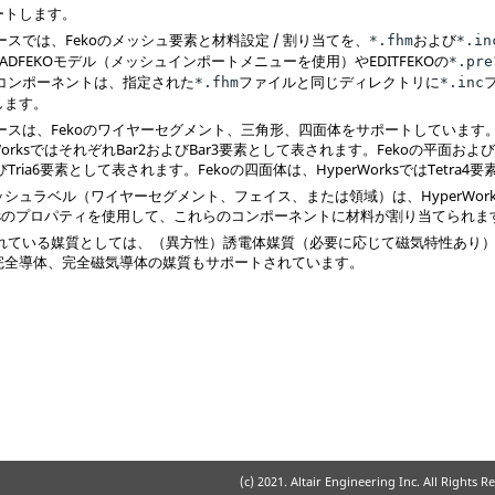
ートします。
ースでは、
Feko
のメッシュ要素と材料設定 / 割り当てを、
および
*.fhm
*.in
ADFEKOモデル（メッシュインポートメニューを使用）やEDITFEKOの
*.pre
コンポーネントは、指定された
ファイルと同じディレクトリに
*.fhm
*.inc
します。
ースは、
Feko
のワイヤーセグメント、三角形、四面体をサポートしています
orks
ではそれぞれBar2およびBar3要素として表されます。
Feko
の平面およ
よびTria6要素として表されます。
Feko
の四面体は、
HyperWorks
ではTetra
ッシュラベル（ワイヤーセグメント、フェイス、または領域）は、
HyperWor
s
のプロパティを使用して、これらのコンポーネントに材料が割り当てられま
れている媒質としては、（異方性）誘電体媒質（必要に応じて磁気特性あり
完全導体、完全磁気導体の媒質もサポートされています。
(c) 2021. Altair Engineering Inc. All Rights R