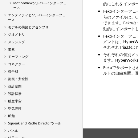
MotionViewソルバーインターフェ
的にこれをインポ
ース
Feko
インターフェ
エンティティとソルバーインターフェ
らのファイルは、C
ース
できます。
Feko
の
モデルの構築とアセンブリ
動的にインポート
ジオメトリ
Feko
インターフェ
メントは、
HyperW
メッシング
それぞれTria3お
要素
それぞれの個別メ
モーフィング
ます。
HyperWork
コネクター
Feko
でサポートさ
複合材
ルトの自由空間、
衝突・安全性
設計空間
設計探索
航空宇宙
空気弾性
船舶
Squeak and Rattle Directorツール
パネル
結果データ