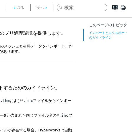
このページのトピック
のプリ処理環境を提供します。
インポートとエクスポート
のガイドライン
o
のメッシュと材料データをインポート、作
があります。
トするためのガイドライン。
および
ファイルからインポー
*.fhm
*.inc
ータが含まれた同じファイル名の
フ
*.inc
ァイルが存在する場合、
HyperWorks
は自動