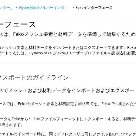
フェース
HyperMesh
ソルバーインターフェース
Feko
インターフェース
ーフェース
スは、
Feko
メッシュ要素と材料データを準備して編集するため
のメッシュ要素と材料データをインポートまたはエクスポートできます。
Fek
ポートするには、
HyperWorks
に
Feko
のユーザープロファイルを読み込む必要
クスポートのガイドライン
スでメッシュおよび材料データをインポートおよびエクスポー
ースでは、
Feko
のメッシュ要素と材料設定 / 割り当てを、
Feko
で生成された
ータを
Feko
から
ファイルフォーマットにエクスポートすると、材料デ
*.fhm
作成されます。
ファイルのインポート時に、同じディレクトリに同じファイル名の
フ
*.inc