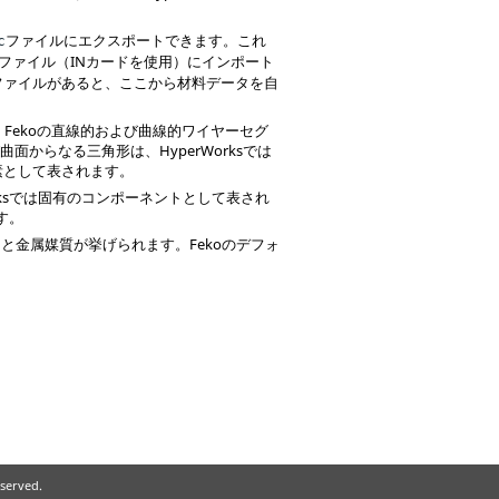
ファイルにエクスポートできます。これ
c
ファイル（INカードを使用）にインポート
ファイルがあると、ここから材料データを自
。
Feko
の直線的および曲線的ワイヤーセグ
び曲面からなる三角形は、
HyperWorks
では
4要素として表されます。
ks
では固有のコンポーネントとして表され
す。
）と金属媒質が挙げられます。
Feko
のデフォ
eserved.