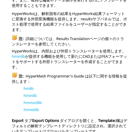
使用することもできます。
HyperWorks
は、解析固有の結果を
HyperWorks
結果フォーマット
に変換する外部変換機能を提供します。
resultsサブパネルでは、ポ
スト処理で使用する結果ファイルをユーザーが指定することができ
ます。
注:
詳細については、Results Translationページの個々のトラ
ンスレーターを参照してください。
HyperWorks
は、内部および外部トランスレーターを使用します。
hminlib
が提供する機能を使用して新たにCADまたはFEAフォーマッ
トをサポートする外部トランスレーターを作成することができま
す。
注:
HyperMesh
Programmer’s Guide は以下に関する情報を提
供します：
hmlib
hminlib
hmmodlib
hmreslib
Export
タブ
Export Options
ダイアログ
を開くと、
Template:
欄はデ
フォルトの解析テンプレートディレクトリに設定され、選択されて
いるテンプレートはグローバルテンプレートです。