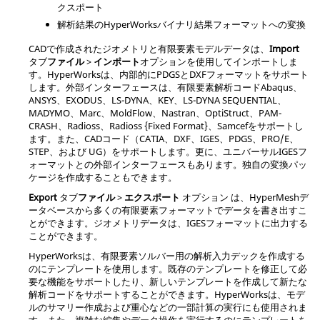
クスポート
解析結果の
HyperWorks
バイナリ結果フォーマットへの変換
CADで作成されたジオメトリと有限要素モデルデータは、
Import
タブ
ファイル
>
インポート
オプション
を使用してインポートしま
す。
HyperWorks
は、内部的に
PDGS
と
DXF
フォーマットをサポート
します。外部インターフェースは、有限要素解析コード
Abaqus
、
ANSYS
、
EXODUS
、
LS-DYNA
、KEY、
LS-DYNA
SEQUENTIAL、
MADYMO
、
Marc
、MoldFlow、
Nastran
、
OptiStruct
、
PAM-
CRASH
、
Radioss
、
Radioss
{Fixed Format}、
Samcef
をサポートし
ます。また、CADコード（
CATIA
、
DXF
、
IGES
、
PDGS
、PRO/E、
STEP
、および UG）をサポートします。更に、ユニバーサル
IGES
フ
ォーマットとの外部インターフェースもあります。独自の変換パッ
ケージを作成することもできます。
Export
タブ
ファイル
>
エクスポート
オプション
は、
HyperMesh
デ
ータベースから多くの有限要素フォーマットでデータを書き出すこ
とができます。ジオメトリデータは、
IGES
フォーマットに出力する
ことができます。
HyperWorks
は、有限要素ソルバー用の解析入力デックを作成する
のにテンプレートを使用します。既存のテンプレートを修正して必
要な機能をサポートしたり、新しいテンプレートを作成して新たな
解析コードをサポートすることができます。
HyperWorks
は、モデ
ルのサマリー作成および重心などの一部計算の実行にも使用されま
す。また、複雑な編集やデータ操作を実行するのにテンプレートを