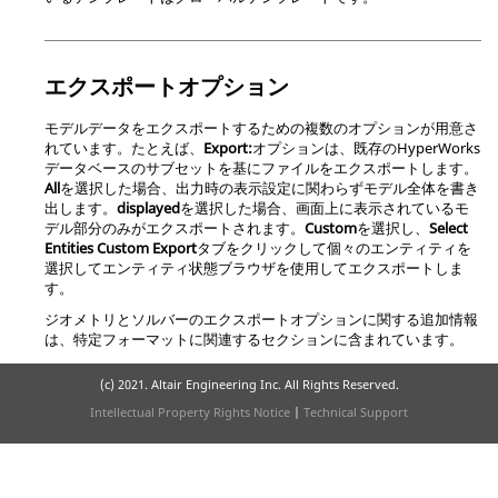
エクスポートオプション
モデルデータをエクスポートするための複数のオプションが用意さ
れています。たとえば、
Export:
オプションは、既存の
HyperWorks
データベースのサブセットを基にファイルをエクスポートします。
All
を選択した場合、出力時の表示設定に関わらずモデル全体を書き
出します。
displayed
を選択した場合、画面上に表示されているモ
デル部分のみがエクスポートされます。
Custom
を選択し、
Select
Entities
Custom Export
タブ
をクリックして個々のエンティティを
選択して
エンティティ状態ブラウザ
を使用してエクスポートしま
す。
ジオメトリとソルバーのエクスポートオプションに関する追加情報
は、特定フォーマットに関連するセクションに含まれています。
(c) 2021. Altair Engineering Inc. All Rights Reserved.
Intellectual Property Rights Notice
|
Technical Support