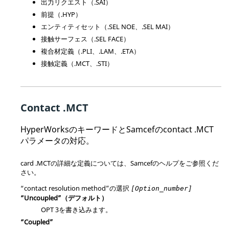
出力リクエスト（.SAI）
前提（.HYP）
エンティティセット（.SEL NOE、.SEL MAI）
接触サーフェス（.SEL FACE）
複合材定義（.PLI、.LAM、.ETA）
接触定義（.MCT、.STI）
Contact .MCT
HyperWorks
のキーワードと
Samcef
のcontact .MCT
パラメータの対応。
card .MCTの詳細な定義については、
Samcef
のヘルプをご参照くだ
さい。
“contact resolution method”の選択
[Option_number]
“Uncoupled”（デフォルト）
OPT 3を書き込みます。
“Coupled”