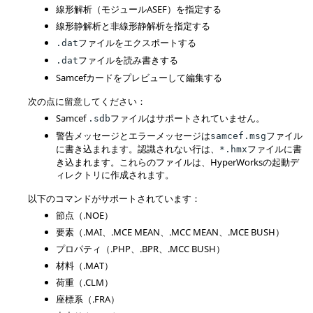
線形解析（モジュールASEF）を指定する
線形静解析と非線形静解析を指定する
ファイルをエクスポートする
.dat
ファイルを読み書きする
.dat
Samcef
カードをプレビューして編集する
次の点に留意してください：
Samcef
ファイルはサポートされていません。
.sdb
警告メッセージとエラーメッセージは
ファイル
samcef.msg
に書き込まれます。認識されない行は、
ファイルに書
*.hmx
き込まれます。これらのファイルは、
HyperWorks
の起動デ
ィレクトリに作成されます。
以下のコマンドがサポートされています：
節点（.NOE）
要素（.MAI、.MCE MEAN、.MCC MEAN、.MCE BUSH）
プロパティ（.PHP、.BPR、.MCC BUSH）
材料（.MAT）
荷重（.CLM）
座標系（.FRA）