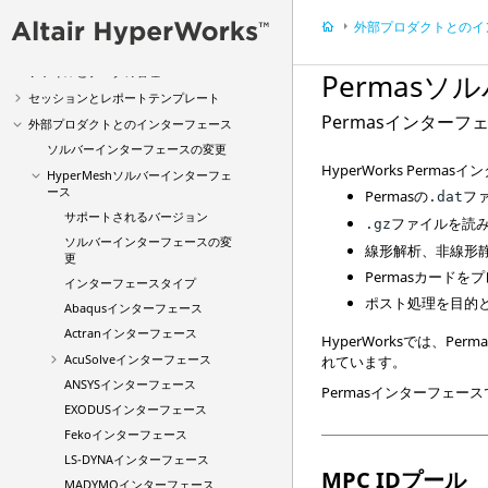
はじめに
外部プロダクトとのインター
ビデオ
チュートリアル
ファイルとデータの管理
Permas
ソル
セッションとレポートテンプレート
Permas
インターフ
外部プロダクトとのインターフェース
ソルバーインターフェースの変更
HyperWorks
Permas
イン
HyperMesh
ソルバーインターフェ
ース
Permas
の
フ
.dat
サポートされるバージョン
ファイルを読
.gz
ソルバーインターフェースの変
線形解析、非線形
更
Permas
カードをプ
インターフェースタイプ
ポスト処理を目的
Abaqus
インターフェース
Actranインターフェース
HyperWorks
では、
Perma
AcuSolve
インターフェース
れています。
ANSYS
インターフェース
Permas
インターフェース
EXODUS
インターフェース
Feko
インターフェース
LS-DYNA
インターフェース
MPC IDプール
MADYMO
インターフェース