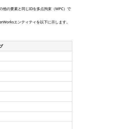
の他の要素と同じIDを多点拘束（MPC）で
erWorks
エンティティを以下に示します。
プ