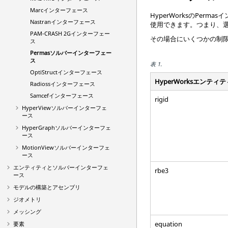
Marc
インターフェース
HyperWorks
の
Permas
イ
Nastran
インターフェース
使用できます。つまり、選
PAM-CRASH 2G
インターフェー
その場合にいくつかの制
ス
Permas
ソルバーインターフェー
ス
表 1.
OptiStruct
インターフェース
HyperWorks
エンティテ
Radioss
インターフェース
Samcef
インターフェース
rigid
HyperView
ソルバーインターフェ
ース
HyperGraph
ソルバーインターフェ
ース
MotionViewソルバーインターフェ
ース
エンティティとソルバーインターフェ
rbe3
ース
モデルの構築とアセンブリ
ジオメトリ
メッシング
equation
要素