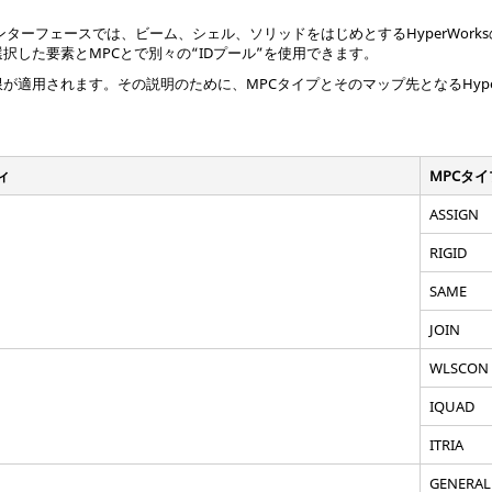
ンターフェースでは、ビーム、シェル、ソリッドをはじめとする
HyperWorks
択した要素とMPCとで別々の“IDプール”を使用できます。
限が適用されます。その説明のために、MPCタイプとそのマップ先となる
Hyp
ィ
MPCタイ
ASSIGN
RIGID
SAME
JOIN
WLSCON
IQUAD
ITRIA
GENERAL