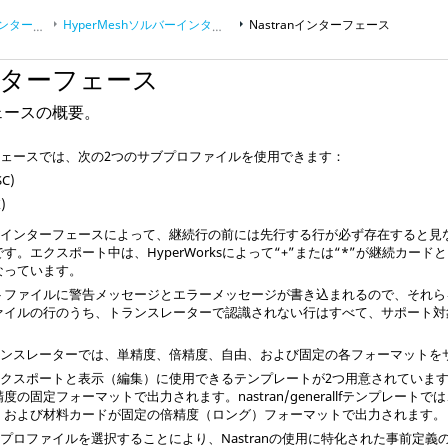
フェース
HyperMesh
ソルバーインターフェース
Nastran
インターフェース
ターフェース
ェースの概要。
ェースでは、次の2つのサブプロファイルを使用できます：
SC)
)
n
インターフェースによって、継続行の前には先行する行が必ず存在すると見
です。エクスポート中は、
HyperWorks
によって“+”または“*”が継続カー
なっています。
トファイルに警告メッセージとエラーメッセージが書き込まれるので、それら
ァイルの行のうち、トランスレーターで認識されない行はすべて、サポート対
。
ランスレーターでは、単精度、倍精度、自由、および固定の各フォーマットを
クスポートと表示（編集）に使用できるテンプレートが2つ用意されていま
度の固定フォーマットで出力されます。nastran/generallfテンプレー
、および材料カードが固定の倍精度（ロング）フォーマットで出力されます。
ープロファイルを選択することにより、
Nastran
の使用に特化された事前定義