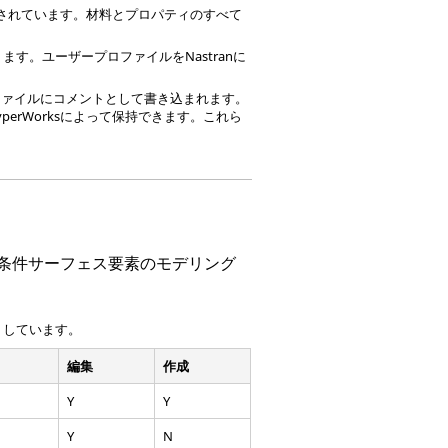
されています。材料とプロパティのすべて
ります。ユーザープロファイルを
Nastran
に
ファイルにコメントとして書き込まれます。
yperWorks
によって保持できます。これら
界条件サーフェス要素のモデリング
トしています。
編集
作成
Y
Y
Y
N