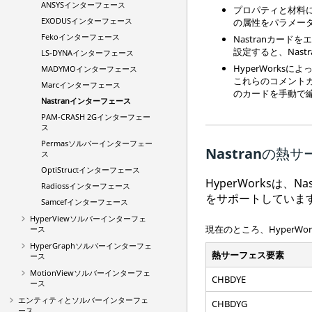
ANSYS
インターフェース
プロパティと材料
EXODUS
インターフェース
の属性をパラメー
Feko
インターフェース
Nastran
カードを
設定すると、
Nastr
LS-DYNA
インターフェース
HyperWorks
によ
MADYMO
インターフェース
これらのコメント
Marc
インターフェース
のカードを手動で
Nastran
インターフェース
PAM-CRASH 2G
インターフェー
ス
Permas
ソルバーインターフェー
Nastran
の熱サ
ス
OptiStruct
インターフェース
HyperWorks
は、
Na
Radioss
インターフェース
をサポートしていま
Samcef
インターフェース
HyperView
ソルバーインターフェ
現在のところ、
HyperWor
ース
HyperGraph
ソルバーインターフェ
熱サーフェス要素
ース
MotionViewソルバーインターフェ
CHBDYE
ース
エンティティとソルバーインターフェ
CHBDYG
ース