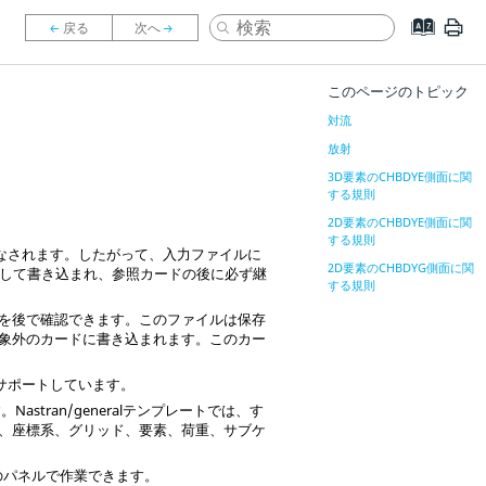
このページのトピック
対流
放射
3D要素のCHBDYE側面に関
する規則
2D要素のCHBDYE側面に関
する規則
なされます。したがって、入力ファイルに
2D要素のCHBDYG側面に関
ドとして書き込まれ、参照カードの後に必ず継
する規則
を後で確認できます。このファイルは保存
象外のカードに書き込まれます。このカー
サポートしています。
す。
Nastran
/generalテンプレートでは、す
トでは、座標系、グリッド、要素、荷重、サブケ
のパネルで作業できます。