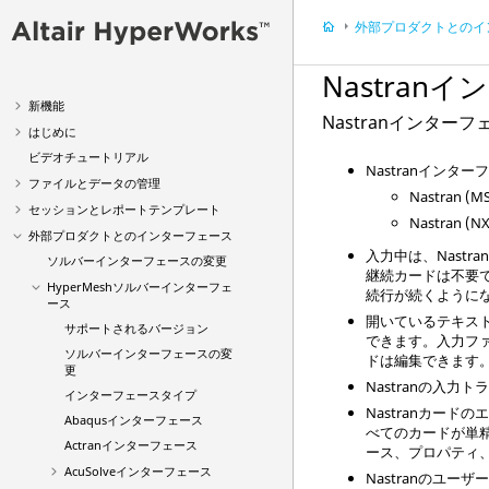
外部プロダクトとのインター
Nastran
イン
新機能
Nastran
インターフ
はじめに
ビデオ
チュートリアル
Nastran
インターフ
ファイルとデータの管理
Nastran (M
セッションとレポートテンプレート
Nastran (NX
外部プロダクトとのインターフェース
入力中は、
Nastra
ソルバーインターフェースの変更
継続カードは不要
HyperMesh
ソルバーインターフェ
続行が続くように
ース
開いているテキス
サポートされるバージョン
できます。入力フ
ソルバーインターフェースの変
ドは編集できます
更
Nastran
の入力ト
インターフェースタイプ
Nastran
カードのエ
Abaqus
インターフェース
べてのカードが単精
Actranインターフェース
ース、プロパティ
AcuSolve
インターフェース
Nastran
のユーザ