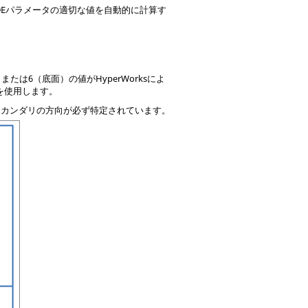
DEパラメータの適切な値を自動的に計算す
面）または6（底面）の値が
HyperWorks
によ
）を使用します。
YEセカンダリの方向が必ず特定されています。