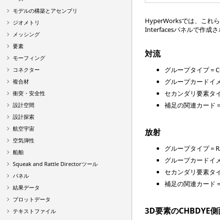
モデルの構築とアセンブリ
HyperWorks
では、これらの
ジオメトリ
Interfacesパネルで作
メッシング
要素
対流
モーフィング
グループタイプ = CO
コネクター
グループカードイメー
複合材
セカンダリ要素タイプ 
衝突・安全性
補足の関連カード 
設計空間
設計探索
航空宇宙
放射
空気弾性
グループタイプ = RA
船舶
グループカードイメー
Squeak and Rattle Directorツール
セカンダリ要素タイプ 
パネル
補足の関連カード = 
結果データ
プロットデータ
3D要素のCHBDYE
テキストファイル