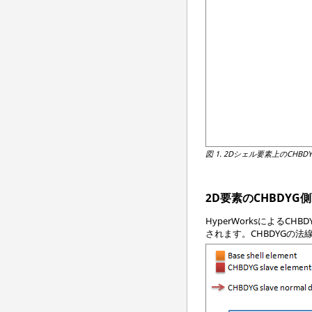
図 1.
2Dシェル要素上のCHBD
2D要素のCHBDY
HyperWorks
によるCHB
されます。CHBDYGの法