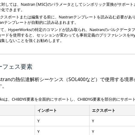
に対しては、
Nastran (MSC)
のパラメータとしてシンボリック置換がサポート
タ化できます。
エクスポートまたは編集する前に、
Nastran
テンプレートを読み込む必要があ
an
テンプレートが自動的に読み込まれます。
って、
HyperWorks
の特定のコマンドが読み取られ、
Nastran
のバルクデータ
カードを使用すると、セッションが変わっても事前定義のプリファレンスを
H
編集しないことを強くお勧めします。
ーフェス要素
stran
の熱伝達解析シーケンス（SOL400など）で使用する境
す。
ks
は、CHBDYE要素を全面的にサポートし、CHBDYG要素を部分的にサポー
インポート
エクスポート
Y
Y
Y
Y