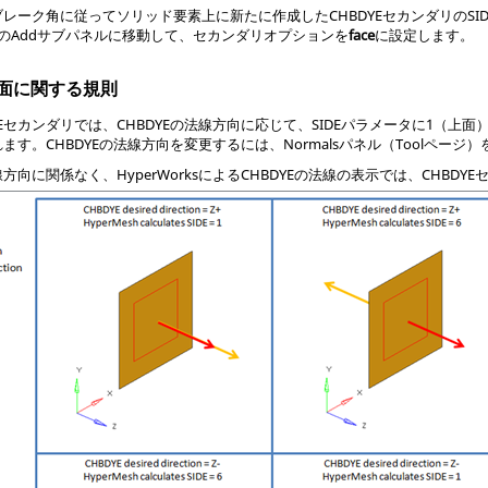
レーク角に従ってソリッド要素上に新たに作成したCHBDYEセカンダリのSI
sパネルのAddサブパネルに移動して、セカンダリオプションを
face
に設定します。
側面に関する規則
YEセカンダリでは、CHBDYEの法線方向に応じて、SIDEパラメータに1（上
す。CHBDYEの法線方向を変更するには、Normalsパネル（Toolページ
線方向に関係なく、
HyperWorks
によるCHBDYEの法線の表示では、CHBD