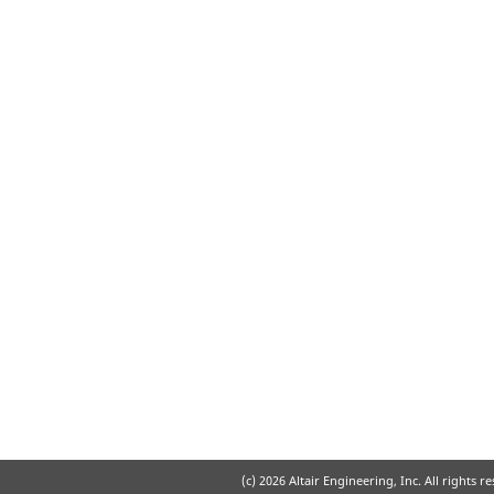
(c)
2026 Altair Engineering, Inc. All rights r