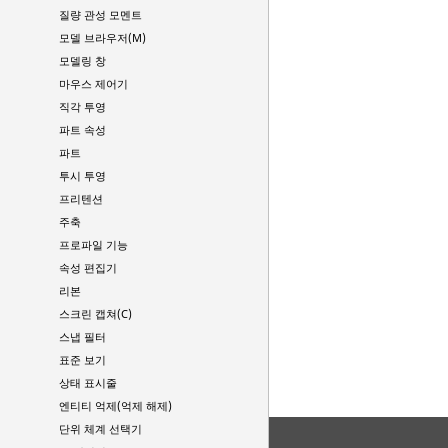
질량 관성 모멘트
모델 브라우저(M)
모델링 창
마우스 제어기
직각 투영
파트 속성
파트
투시 투영
프리텐션
주축
프로파일 기능
속성 편집기
리본
스크린 캡쳐(C)
스냅 필터
표준 보기
상태 표시줄
엔티티 억제(억제 해제)
단위 체계 선택기