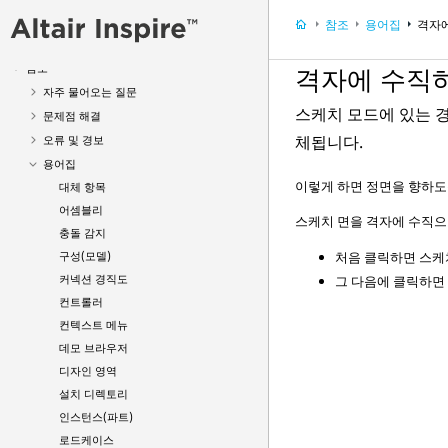
Print3D 및 제조
참조
용어집
격자
Inspire Python API
참조
격자에 수직
자주 물어오는 질문
스케치 모드에 있는 
문제점 해결
체됩니다.
오류 및 경보
용어집
이렇게 하면 정면을 향하도
대체 항목
어셈블리
스케치 면을 격자에 수직으
충돌 감지
구성(모델)
처음 클릭하면 스케
커넥션 경직도
그 다음에 클릭하면
컨트롤러
컨텍스트 메뉴
데모 브라우저
디자인 영역
설치 디렉토리
인스턴스(파트)
로드케이스