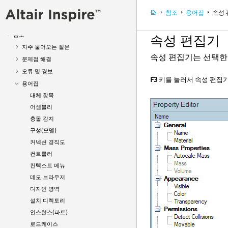
Print3D 및 제조
참조
용어집
속성
Inspire Python API
참조
속성 편집기
자주 물어오는 질문
속성 편집기는 선택한
문제점 해결
오류 및 경보
F3
키를 눌러서 속성 편집기
용어집
대체 항목
어셈블리
충돌 감지
구성(모델)
커넥션 경직도
컨트롤러
컨텍스트 메뉴
데모 브라우저
디자인 영역
설치 디렉토리
인스턴스(파트)
로드케이스