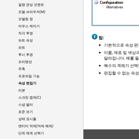
질량 관성 모멘트
모델 브라우저(M)
모델링 창
마우스 제어기
직각 투영
팁:
파트 속성
기본적으로 속성 편
파트
이름, 재료 및 색상
투시 투영
달라집니다. 예를 들
프리텐션
복수의 객체가 선택
주축
편집할 수 없는 속
프로파일 기능
속성 편집기
리본
스크린 캡쳐(C)
스냅 필터
표준 보기
상태 표시줄
엔티티 억제(억제 해제)
단위 체계 선택기