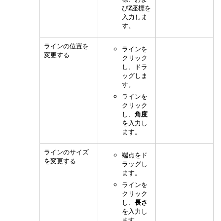
び
Z
座標を
入力しま
す。
ラインの位置を
ラインを
変更する
クリック
し、ドラ
ッグしま
す。
ラインを
クリック
し、
角度
を入力し
ます。
ラインのサイズ
端点をド
を変更する
ラッグし
ます。
ラインを
クリック
し、
長さ
を入力し
ます。