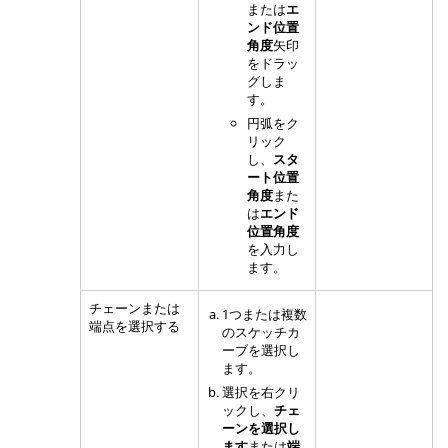
または
エ
ンド位置
角度
矢印
をドラッ
グしま
す。
円弧をク
リック
し、
スタ
ート位置
角度
また
は
エンド
位置角度
を入力し
ます。
チェーンまたは
1つまたは複数
端点を選択する
のスケッチカ
ーブを選択し
ます。
選択を右クリ
ックし、
チェ
ーンを選択し
ます
または
端