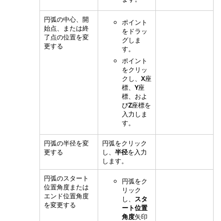
円弧の中心、開
ポイント
始点、または終
をドラッ
了点の位置を変
グしま
更する
す。
ポイント
をクリッ
クし、
X
座
標、
Y
座
標、およ
び
Z
座標を
入力しま
す。
円弧の半径を変
円弧をクリック
更する
し、
半径
を入力
します。
円弧のスタート
円弧をク
位置角度または
リック
エンド位置角度
し、
スタ
を変更する
ート位置
角度
矢印