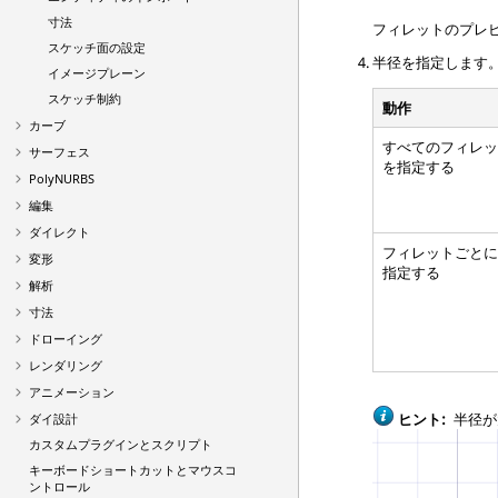
寸法
フィレットのプレ
スケッチ面の設定
半径を指定します
イメージプレーン
スケッチ制約
動作
カーブ
すべてのフィレ
サーフェス
を指定する
PolyNURBS
編集
ダイレクト
フィレットごと
変形
指定する
解析
寸法
ドローイング
レンダリング
アニメーション
ヒント:
半径が
ダイ設計
カスタムプラグインとスクリプト
キーボードショートカットとマウスコ
ントロール