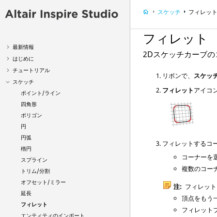
スケッチ
フィレッ
フィレット
最新情報
2Dスケッチカーブ
はじめに
チュートリアル
リボンで、
スケッ
スケッチ
フィレット
アイコ
ポイント/ライン
四角形
ポリゴン
円
円弧
フィレットするコ
楕円
コーナーを
スプライン
複数のコー
トリム/分割
オフセット/ミラー
注:
フィレット
延長
頂点をもう
フィレット
フィレット
エンティティのインポート