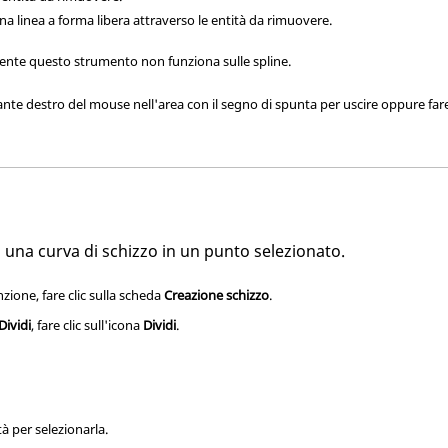
na linea a forma libera attraverso le entità da rimuovere.
nte questo strumento non funziona sulle spline.
lsante destro del mouse nell'area con il segno di spunta per uscire oppure fare
i una curva di schizzo in un punto selezionato.
nzione, fare clic sulla scheda
Creazione schizzo
.
Dividi
, fare clic sull'icona
Dividi
.
tà per selezionarla.