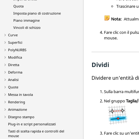
Trascinare u
Quota
Imposta piano di costruzione
Nota:
Attualme
Piano immagine
Vincoli di schizzo
Fare clic con il pu
Curve
mouse.
Superfici
PolyNURBS
Modifica
Dividi
Diretta
Deforma
Dividere un'entità d
Analisi
Quote
Sulla barra multifu
Messa in tavola
Nel gruppo
Taglia/
Rendering
Animazione
Disegno stampo
Plug-in e script personalizzati
Tasti di scelta rapida e controlli del
Fare clic su un'enti
mouse