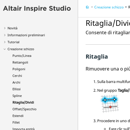
Creazione schizzo
R
Ritaglia/Divi
Novità
Consente di ritaglia
Informazioni preliminari
Tutorial
Creazione schizzo
Ritaglia
Punto/Linea
Rettangoli
Rimuovere una o più 
Poligoni
Cerchi
Sulla barra multifu
Archi
Ellissi
Nel gruppo
Taglia/
Spline
Ritaglia/Dividi
Offset/Specchio
Estendi
Procedere in uno d
Fillet
Fare clic sul
Importa entità