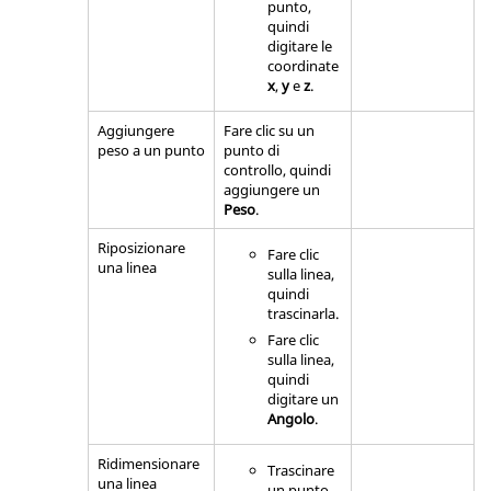
punto,
quindi
digitare le
coordinate
x
,
y
e
z
.
Aggiungere
Fare clic su un
peso a un punto
punto di
controllo, quindi
aggiungere un
Peso
.
Riposizionare
Fare clic
una linea
sulla linea,
quindi
trascinarla.
Fare clic
sulla linea,
quindi
digitare un
Angolo
.
Ridimensionare
Trascinare
una linea
un punto