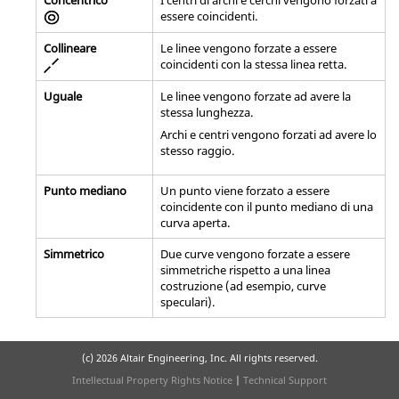
Concentrico
I centri di archi e cerchi vengono forzati a
essere coincidenti.
Collineare
Le linee vengono forzate a essere
coincidenti con la stessa linea retta.
Uguale
Le linee vengono forzate ad avere la
stessa lunghezza.
Archi e centri vengono forzati ad avere lo
stesso raggio.
Punto mediano
Un punto viene forzato a essere
coincidente con il punto mediano di una
curva aperta.
Simmetrico
Due curve vengono forzate a essere
simmetriche rispetto a una linea
costruzione (ad esempio, curve
speculari).
(c)
2026 Altair Engineering, Inc. All rights reserved.
Intellectual Property Rights Notice
|
Technical Support