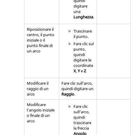
quindi
digitare
una
Lunghezza
.
Riposizionare il
Trascinare
centro, il punto
il punto.
iniziale o il
Fare clic sul
punto finale di
punto,
un arco
quindi
digitare le
coordinate
X
,
Y
e
Z
.
Modificare il
Fare clic sull'arco,
raggio di un
quindi digitare un
arco
Raggio
.
Modificare
Fare clic
l'angolo iniziale
sull'arco,
o finale di un
quindi
arco
trascinare
la freccia
Angolo