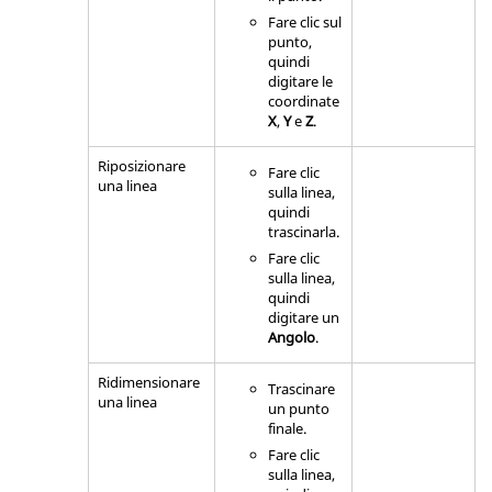
Fare clic sul
punto,
quindi
digitare le
coordinate
X
,
Y
e
Z
.
Riposizionare
Fare clic
una linea
sulla linea,
quindi
trascinarla.
Fare clic
sulla linea,
quindi
digitare un
Angolo
.
Ridimensionare
Trascinare
una linea
un punto
finale.
Fare clic
sulla linea,