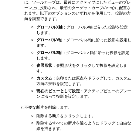
は、ツールカーブは、最後にアクティブにしたビューのプレ
ーン上に投影され、最初のターゲットカーブの中心に配置さ
れます。以下のオプションのいずれかを使用して、投影の方
向を調整できます。
グローバルX軸
：グローバル
x
軸に沿った投影を設定
します。
グローバルY軸
：グローバル
y
軸に沿った投影を設定し
ます。
グローバルZ軸
：グローバル
ｚ
軸に沿った投影を設定
します。
参照形状
：参照形状をクリックして投影を設定しま
す。
カスタム
：矢印または原点をドラッグして、カスタム
方向の投影を設定します。
現在のビューとして設定
：アクティブビューのプレー
ンに沿って投影を設定します。
不要な断片を削除します。
削除する断片をクリックします。
削除するすべての断片を通るようにドラッグで自由な
線を描きます。