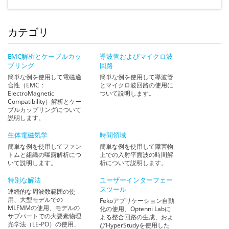
カテゴリ
EMC解析とケーブルカッ
導波管およびマイクロ波
プリング
回路
簡単な例を使用して電磁適
簡単な例を使用して導波管
合性（EMC：
とマイクロ波回路の使用に
ElectroMagnetic
ついて説明します。
Compatibility）解析とケー
ブルカップリングについて
説明します。
生体電磁気学
時間領域
簡単な例を使用してファン
簡単な例を使用して障害物
トムと組織の曝露解析につ
上での入射平面波の時間解
いて説明します。
析について説明します。
特別な解法
ユーザーインターフェー
スツール
連続的な周波数範囲の使
用、大型モデルでの
Fekoアプリケーション自動
MLFMMの使用、モデルの
化の使用、Optenni Labに
サブパートでの大要素物理
よる整合回路の生成、およ
光学法（LE-PO）の使用、
びHyperStudyを使用した