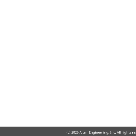
(c)
2026 Altair Engineering, Inc. All rights r