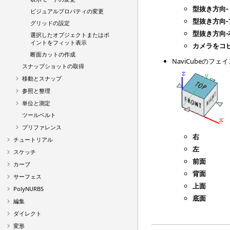
型抜き方向-
ビジュアルプロパティの変更
型抜き方向-
グリッドの設定
型抜き方向-
選択したオブジェクトまたはポ
イントをフィット表示
カメラをコ
断面カットの作成
NaviCubeの
スナップショットの取得
移動とスナップ
参照と整理
単位と測定
ツールベルト
プリファレンス
右
チュートリアル
左
スケッチ
前面
カーブ
背面
サーフェス
上面
PolyNURBS
底面
編集
ダイレクト
変形