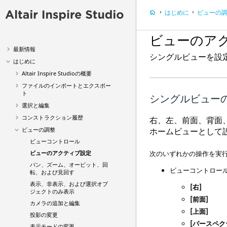
はじめに
ビューの
ビューのア
最新情報
シングルビューを設
はじめに
Altair
Inspire Studio
の概要
ファイルのインポートとエクスポー
ト
シングルビュー
選択と編集
コンストラクション履歴
右、左、前面、背面
ビューの調整
ホームビューとして
ビューコントロール
ビューのアクティブ設定
次のいずれかの操作を実
パン、ズーム、オービット、回
ビューコントロー
転、および見回す
表示、非表示、および選択オブ
[右]
ジェクトのみ表示
[前面]
カメラの追加と編集
[上面]
投影の変更
[パースペク
表示モードの変更