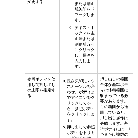
変更する
または副距
離矢印をド
ラッグしま
す。
テキストボ
ックスを主
距離または
副距離方向
にクリック
し、長さを
入力しま
す。
参照ボディを使
押し出しの範囲
長さ矢印にマウ
用して押し出し
全体が基準ボデ
スカーソルを合
の上限を指定す
ィの体積範囲に
わせ、
ボディま
る
収まっている必
で
アイコンをク
要があります。
リックしてか
この範囲から逸
ら、参照ボディ
脱していると、
をクリックしま
押し出し操作は
す。
失敗します。基
押し出しで参照
準ボディには、1
ボディをトリミ
つまたは複数の
ングするには、