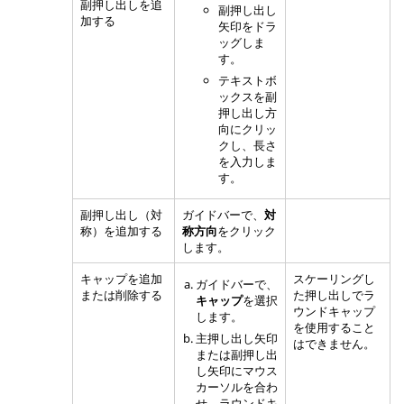
副押し出しを追
副押し出し
加する
矢印をドラ
ッグしま
す。
テキストボ
ックスを副
押し出し方
向にクリッ
クし、長さ
を入力しま
す。
副押し出し（対
ガイドバーで、
対
称）を追加する
称方向
をクリック
します。
キャップを追加
スケーリングし
ガイドバーで、
または削除する
た押し出しでラ
キャップ
を選択
ウンドキャップ
します。
を使用すること
主押し出し矢印
はできません。
または副押し出
し矢印にマウス
カーソルを合わ
せ、ラウンドキ