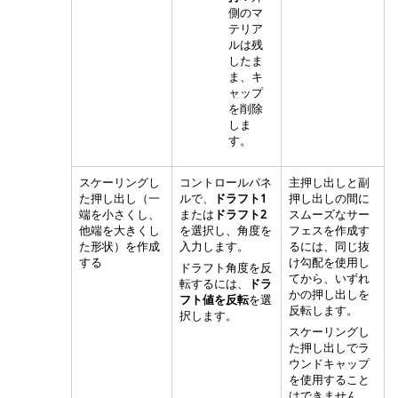
側のマ
テリア
ルは残
したま
ま、キ
ャップ
を削除
しま
す。
スケーリングし
コントロールパネ
主押し出しと副
た押し出し（一
ルで、
ドラフト1
押し出しの間に
端を小さくし、
または
ドラフト2
スムーズなサー
他端を大きくし
を選択し、角度を
フェスを作成す
た形状）を作成
入力します。
るには、同じ抜
する
け勾配を使用し
ドラフト角度を反
てから、いずれ
転するには、
ドラ
かの押し出しを
フト値を反転
を選
反転します。
択します。
スケーリングし
た押し出しでラ
ウンドキャップ
を使用すること
はできません。