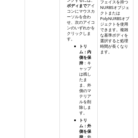
フェイスを持つ
ボディまで
アイ
NURBSオブジェ
コンにマウスカ
クトまたは
ーソルを合わ
PolyNURBSオブ
せ、次のアイコ
ジェクトを使用
ンのいずれかを
できます。複雑
クリックしま
な基準ボディを
す。
選択すると処理
トリ
時間が長くなり
ム：内
ます。
側を保
持
：キ
ャップ
は残し
たま
ま、外
側のマ
テリア
ルを削
除しま
す。
トリ
ム：外
側を保
持
：外