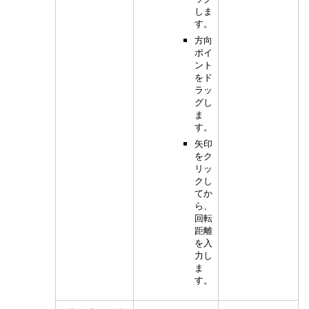
しま
す。
方向
ポイ
ント
をド
ラッ
グし
ま
す。
矢印
をク
リッ
クし
てか
ら、
回転
距離
を入
力し
ま
す。