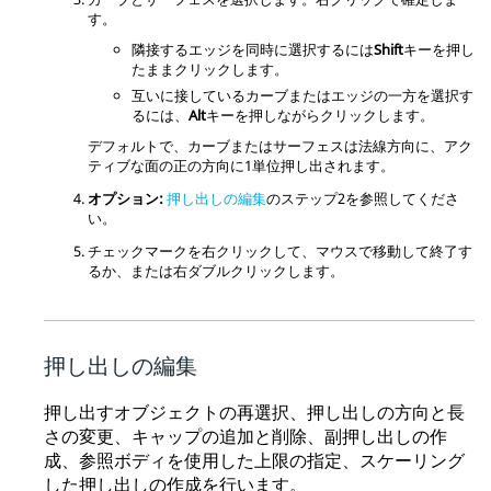
す。
隣接するエッジを同時に選択するには
Shift
キーを押し
たままクリックします。
互いに接しているカーブまたはエッジの一方を選択す
るには、
Alt
キーを押しながらクリックします。
デフォルトで、カーブまたはサーフェスは法線方向に、アク
ティブな面の正の方向に1単位押し出されます。
オプション:
押し出しの編集
のステップ2を参照してくださ
い。
チェックマークを右クリックして、マウスで移動して終了す
るか、または右ダブルクリックします。
押し出しの編集
押し出すオブジェクトの再選択、押し出しの方向と長
さの変更、キャップの追加と削除、副押し出しの作
成、参照ボディを使用した上限の指定、スケーリング
した押し出しの作成を行います。