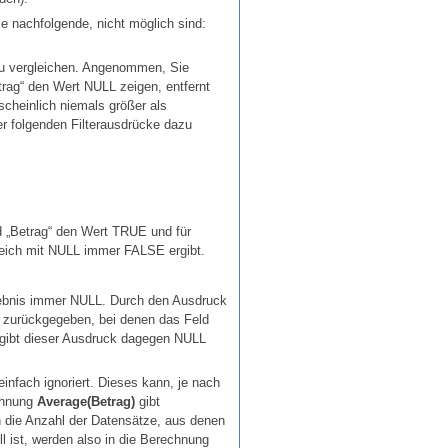
e nachfolgende, nicht möglich sind:
zu vergleichen. Angenommen, Sie
etrag“ den Wert NULL zeigen, entfernt
cheinlich niemals größer als
er folgenden Filterausdrücke dazu
d „Betrag“ den Wert TRUE und für
eich mit NULL immer FALSE ergibt.
ebnis immer NULL. Durch den Ausdruck
ze zurückgegeben, bei denen das Feld
, gibt dieser Ausdruck dagegen NULL
nfach ignoriert. Dieses kann, je nach
echnung
Average(Betrag)
gibt
 die Anzahl der Datensätze, aus denen
ll ist, werden also in die Berechnung