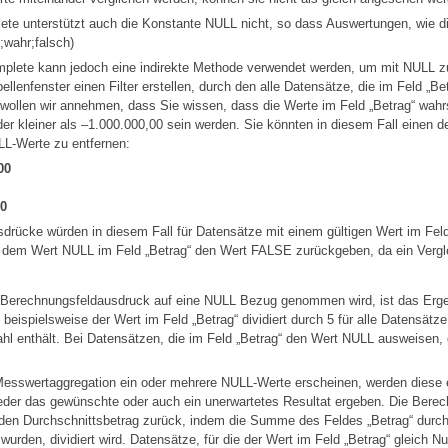
ete
unterstützt auch die Konstante NULL nicht, so dass Auswertungen, wie di
;wahr;falsch)
plete
kann jedoch eine indirekte Methode verwendet werden, um mit NULL 
llenfenster einen Filter erstellen, durch den alle Datensätze, die im Feld „B
wollen wir annehmen, dass Sie wissen, dass die Werte im Feld „Betrag“ wahrs
er kleiner als –1.000.000,00 sein werden. Sie könnten in diesem Fall einen d
L-Werte zu entfernen:
00
00
sdrücke würden in diesem Fall für Datensätze mit einem gültigen Wert im Fel
 dem Wert NULL im Feld „Betrag“ den Wert FALSE zurückgeben, da ein Vergl
Berechnungsfeldausdruck auf eine NULL Bezug genommen wird, ist das Erg
 beispielsweise der Wert im Feld „Betrag“ dividiert durch 5 für alle Datensät
ahl enthält. Bei Datensätzen, die im Feld „Betrag“ den Wert NULL ausweisen
Messwertaggregation ein oder mehrere NULL-Werte erscheinen, werden diese ei
weder das gewünschte oder auch ein unerwartetes Resultat ergeben. Die Ber
 den Durchschnittsbetrag zurück, indem die Summe des Feldes „Betrag“ durch
urden, dividiert wird. Datensätze, für die der Wert im Feld „Betrag“ gleich Nu