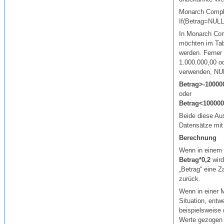
Monarch Compl
If(Betrag=NULL
In
Monarch Com
möchten im Tabe
werden. Ferner 
1.000.000,00 od
verwenden, NUL
Betrag>-10000
oder
Betrag<10000
Beide diese Au
Datensätze mit
Berechnung
Wenn in einem 
Betrag*0,2
wird
„Betrag“ eine Z
zurück.
Wenn in einer 
Situation, ent
beispielsweise
Werte gezogen w