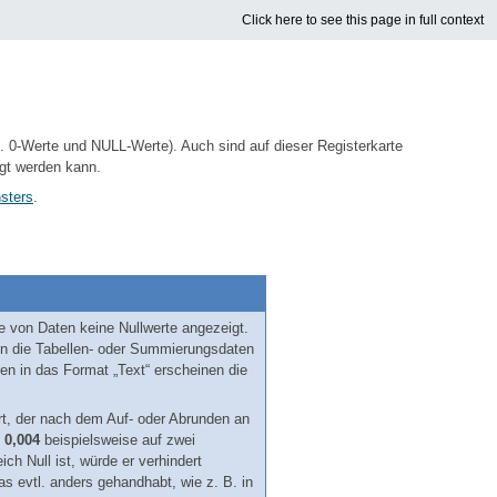
Click here to see this page in full context
. 0-Werte und NULL-Werte). Auch sind auf dieser Registerkarte
egt werden kann.
sters
.
e von Daten keine Nullwerte angezeigt.
enn die Tabellen- oder Summierungsdaten
ren in das Format „Text“ erscheinen die
t, der nach dem Auf- oder Abrunden an
t
0,004
beispielsweise auf zwei
ich Null ist, würde er verhindert
as evtl. anders gehandhabt, wie z. B. in