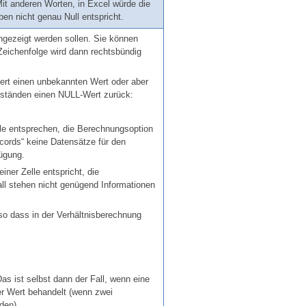
it anderen Worten, in Excel würde die
ben nicht genau Null entspricht.
ngezeigt werden sollen. Sie können
Zeichenfolge wird dann rechtsbündig
rt einen unbekannten Wert oder aber
mständen einen NULL-Wert zurück:
lle entsprechen, die Berechnungsoption
ords“ keine Datensätze für den
fügung.
iner Zelle entspricht, die
ll stehen nicht genügend Informationen
 so dass in der Verhältnisberechnung
s ist selbst dann der Fall, wenn eine
r Wert behandelt (wenn zwei
den).