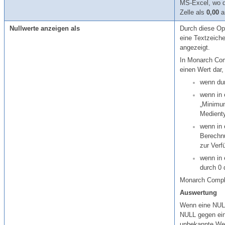
MS-Excel, wo d
Zelle als
0,00
an
Nullwerte anzeigen als
Durch diese Opt
eine Textzeiche
angezeigt.
In
Monarch Com
einen Wert dar,
wenn dur
wenn in 
„Minimum
Medienty
wenn in 
Berechnu
zur Verf
wenn in 
durch 0 
Monarch Compl
Auswertung
Wenn eine NULL
NULL gegen ein
unbekannte Wer