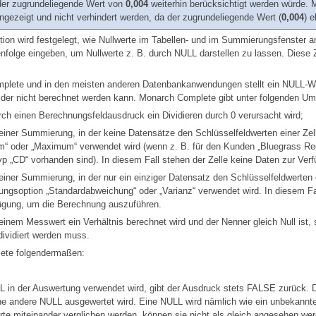
er zugrundeliegende Wert von
0,004
weiterhin berücksichtigt werden würde. M
gezeigt und nicht verhindert werden, da der zugrundeliegende Wert (
0,004
) e
ion wird festgelegt, wie Nullwerte im Tabellen- und im Summierungsfenster a
nfolge eingeben, um Nullwerte z. B. durch NULL darstellen zu lassen. Diese 
plete
und in den meisten anderen Datenbankanwendungen stellt ein NULL-We
 der nicht berechnet werden kann.
Monarch Complete
gibt unter folgenden U
ch einen Berechnungsfeldausdruck ein Dividieren durch 0 verursacht wird;
einer Summierung, in der keine Datensätze den Schlüsselfeldwerten einer Ze
“ oder „Maximum“ verwendet wird (wenn z. B. für den Kunden „Bluegrass Rec
p „CD“ vorhanden sind). In diesem Fall stehen der Zelle keine Daten zur Ver
einer Summierung, in der nur ein einziger Datensatz den Schlüsselfeldwerten e
ngsoption „Standardabweichung“ oder „Varianz“ verwendet wird. In diesem Fa
ügung, um die Berechnung auszuführen.
einem Messwert ein Verhältnis berechnet wird und der Nenner gleich Null ist,
dividiert werden muss.
ete
folgendermaßen:
 in der Auswertung verwendet wird, gibt der Ausdruck stets FALSE zurück. Da
e andere NULL ausgewertet wird. Eine NULL wird nämlich wie ein unbekannte
te miteinander verglichen werden, können sie nicht als gleich angesehen wer