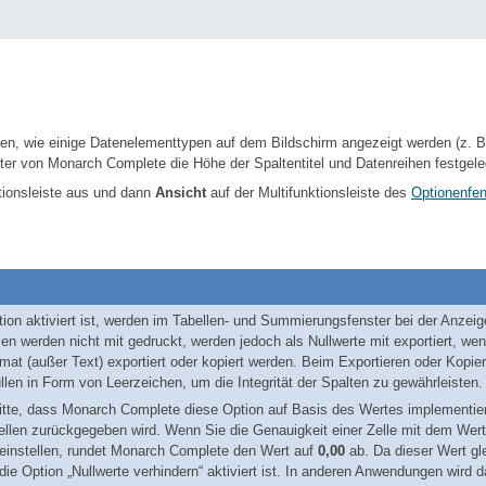
ken, wie einige Datenelementtypen auf dem Bildschirm angezeigt werden (z. B
ster von
Monarch Complete
die Höhe der Spaltentitel und Datenreihen festgel
ktionsleiste aus und dann
Ansicht
auf der Multifunktionsleiste des
Optionenfen
on aktiviert ist, werden im Tabellen- und Summierungsfenster bei der Anzeig
len werden nicht mit gedruckt, werden jedoch als Nullwerte mit exportiert, w
rmat (außer Text) exportiert oder kopiert werden. Beim Exportieren oder Kopie
llen in Form von Leerzeichen, um die Integrität der Spalten zu gewährleisten.
itte, dass
Monarch Complete
diese Option auf Basis des Wertes implementier
Zellen zurückgegeben wird. Wenn Sie die Genauigkeit einer Zelle mit dem Wer
einstellen, rundet
Monarch Complete
den Wert auf
0,00
ab. Da dieser Wert gle
die Option „Nullwerte verhindern“ aktiviert ist. In anderen Anwendungen wird d