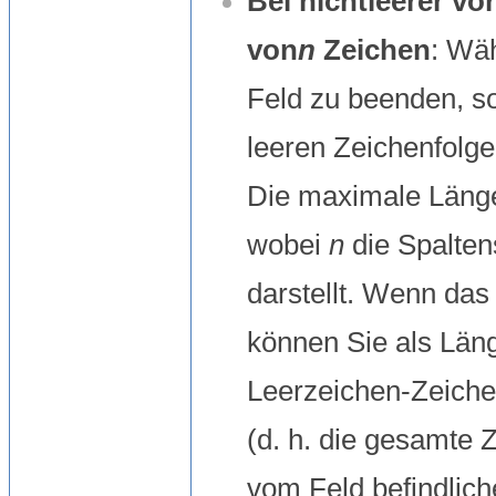
Bei nichtleerer v
von
n
Zeichen
: Wä
Feld zu beenden, sob
leeren Zeichenfolge
Die maximale Länge 
wobei
n
die Spalten
darstellt. Wenn das 
können Sie als Läng
Leerzeichen-Zeich
(d. h. die gesamte 
vom Feld befindlic