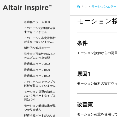
ー長さが負の値
モーションエラー
...
パートには正しくない慣
性プロパティが含まれて
参照
いる
モーション
エラーとアラート
最適化エラー 40000
このモデルで静解析が収
束できていません
このモデルで非定常解析
条件
が収束できていません。
例外的な解析エラー
モーション接触からの荷
発生する可能性のあるメ
カニズムの拘束状態
最適化エラー 70002
最適化エラー 71000
原因1
最適化エラー 71002
このモデルのアセンブリ
モーション解析の実行ウ
解析が収束していません
モーション荷重の抽出に
おいてサポートタイプは
無効です
改善策
モーション解析結果が見
つかりません
モーション荷重を使用し
解析するパートがありま