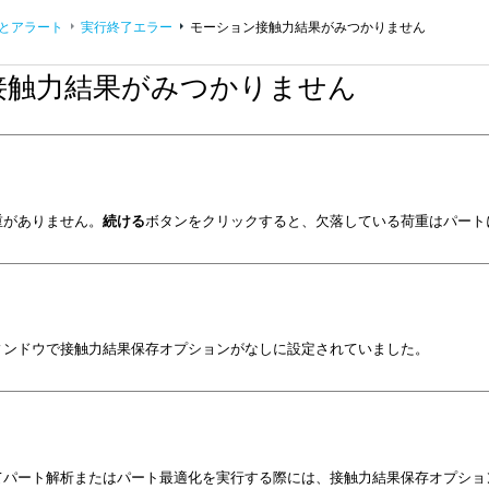
とアラート
実行終了エラー
モーション接触力結果がみつかりません
接触力結果がみつかりません
重がありません。
続ける
ボタンをクリックすると、欠落している荷重はパート
ィンドウで接触力結果保存オプションがなしに設定されていました。
てパート解析またはパート最適化を実行する際には、接触力結果保存オプショ