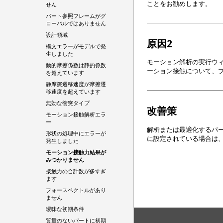
ことをお勧めします。
せん
パート参照フレームがグ
ローバルではありません
設計領域
原因2
構文エラーがモデルで発
生しました
モーション解析の実行ウ
動的摩擦係数は静的係数
ーション接触について、
を超えています
静摩擦遷移速度が摩擦遷
移速度を超えています
無効な衝突タイプ
改善策
モーション接触解析エラ
ー
解析または最適化するパ
形状の処理中にエラーが
に設定されている場合は
発生しました
モーション接触力結果が
みつかりません
接触力の合計数が多すぎ
ます
フォースベクトルがあり
ません
曖昧な初期条件
質量のないパートに初期